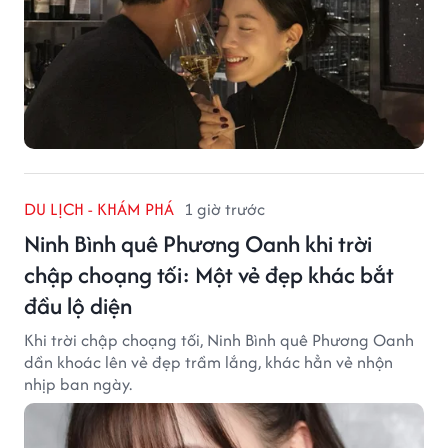
DU LỊCH - KHÁM PHÁ
1 giờ trước
Ninh Bình quê Phương Oanh khi trời
chập choạng tối: Một vẻ đẹp khác bắt
đầu lộ diện
Khi trời chập choạng tối, Ninh Bình quê Phương Oanh
dần khoác lên vẻ đẹp trầm lắng, khác hẳn vẻ nhộn
nhịp ban ngày.