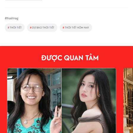
#Hashtag
#
THỜI TIẾT
#
DỰ BÁO THỜI TIẾT
#
THỜI TIẾT HÔM NAY
ĐƯỢC QUAN TÂM