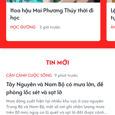
Hoa hậu Mai Phương Thúy thời đi
L
học
t
HỌC ĐƯỜNG
2 giờ trước
Â
TIN MỚI
CẬN CẢNH CUỘC SỐNG
9 phút trước
Tây Nguyên và Nam Bộ có mưa lớn, đề
phòng lốc sét và sạt lở
Mưa dông xuất hiện tại nhiều khu vực ở cao nguyên
Trung Bộ và Nam Bộ, một số nơi ghi nhận lượng mưa
trên 80 mm, nguy cơ lũ quét và sạt lở đất được cảnh