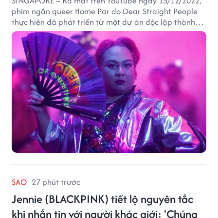
SINGAPORE – Ra mắt trên YouTube ngày 15/12/2022,
phim ngắn queer Home Par do Dear Straight People
thực hiện đã phát triển từ một dự án độc lập thành
tác phẩm tiếp cận khán giả quốc tế thông qua nền
tảng LGBTQ+ GagaOOLala. FabulousMe tham gia với
vai trò nhà tài trợ chính thức, trong khi nhà sáng lập
Lan Vu đảm nhiệm vị trí executive producer.
SAO
27 phút trước
Jennie (BLACKPINK) tiết lộ nguyên tắc
khi nhắn tin với người khác giới: 'Chúng