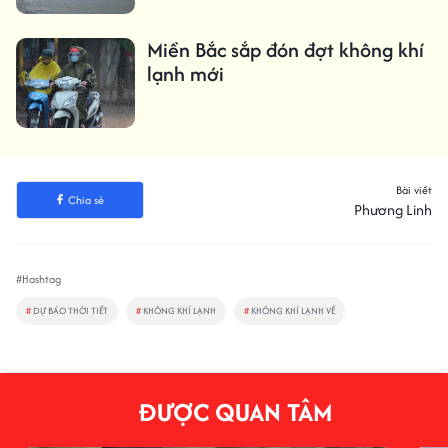
Miền Bắc sắp đón đợt không khí
lạnh mới
Bài viết
Chia sẻ
Phương Linh
#Hashtag
#
DỰ BÁO THỜI TIẾT
#
KHÔNG KHÍ LẠNH
#
KHÔNG KHÍ LẠNH VỀ
ĐƯỢC QUAN TÂM