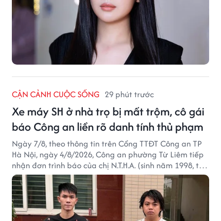
CẬN CẢNH CUỘC SỐNG
29 phút trước
Xe máy SH ở nhà trọ bị mất trộm, cô gái
báo Công an liền rõ danh tính thủ phạm
Ngày 7/8, theo thông tin trên Cổng TTĐT Công an TP
Hà Nội, ngày 4/8/2026, Công an phường Từ Liêm tiếp
nhận đơn trình báo của chị N.T.H.A. (sinh năm 1998, trú
tại phường Từ Liêm) về việc bị kẻ gian lấy trộm chiếc
xe mô tô Honda SH 125i, tại khu nhà trọ nơi đang sinh
sống.