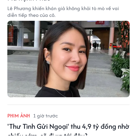
Lê Phương khiến khán giả không khỏi tò mò về vai
diễn tiếp theo của cô.
PHIM ẢNH
1 giờ trước
'Thư Tình Gửi Ngoại' thu 4,9 tỷ đồng nhờ
chiếu sớm, sẽ đi xa tới đâu?