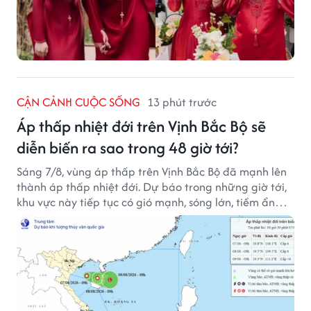
CẬN CẢNH CUỘC SỐNG
13 phút trước
Áp thấp nhiệt đới trên Vịnh Bắc Bộ sẽ
diễn biến ra sao trong 48 giờ tới?
Sáng 7/8, vùng áp thấp trên Vịnh Bắc Bộ đã mạnh lên
thành áp thấp nhiệt đới. Dự báo trong những giờ tới,
khu vực này tiếp tục có gió mạnh, sóng lớn, tiềm ẩn
nhiều nguy cơ đối với hoạt động của tàu thuyền trên
biển.