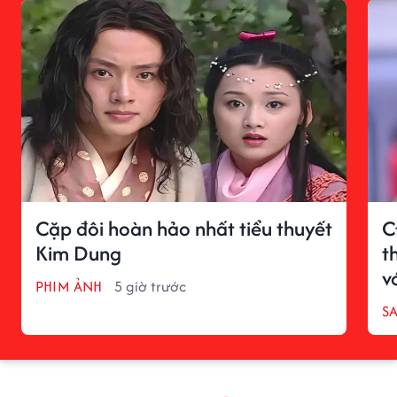
Cặp đôi hoàn hảo nhất tiểu thuyết
C
Kim Dung
t
v
PHIM ẢNH
5 giờ trước
S