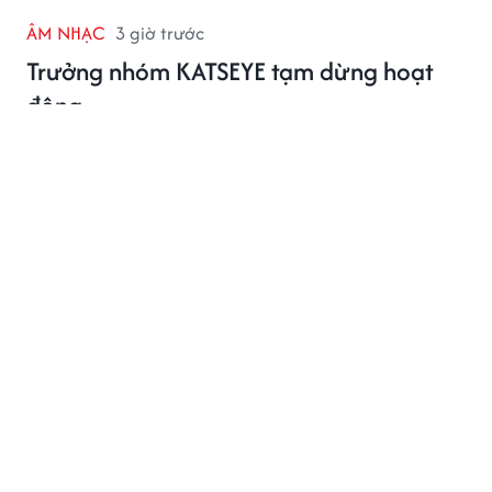
ÂM NHẠC
3 giờ trước
Trưởng nhóm KATSEYE tạm dừng hoạt
động
Trong nửa năm, KATSEYE đã hai lần thiếu thành viên.