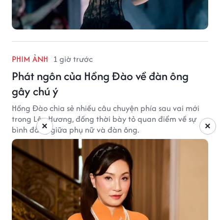
PHIM ẢNH
1 giờ trước
Phát ngôn của Hồng Đào về đàn ông
gây chú ý
Hồng Đào chia sẻ nhiều câu chuyện phía sau vai mới
trong Lên Hương, đồng thời bày tỏ quan điểm về sự
×
×
bình đẳng giữa phụ nữ và đàn ông.