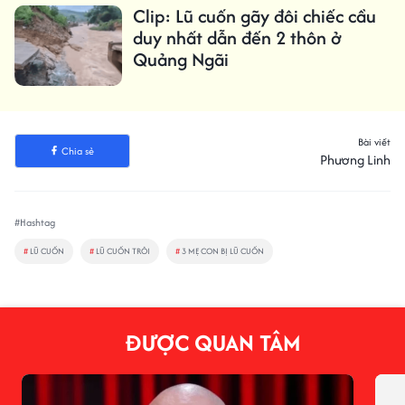
Clip: Lũ cuốn gãy đôi chiếc cầu
duy nhất dẫn đến 2 thôn ở
Quảng Ngãi
Bài viết
Chia sẻ
Phương Linh
#Hashtag
#
LŨ CUỐN
#
LŨ CUỐN TRÔI
#
3 MẸ CON BỊ LŨ CUỐN
ĐƯỢC QUAN TÂM