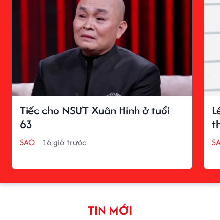
Tiếc cho NSƯT Xuân Hinh ở tuổi
L
63
t
SAO
16 giờ trước
S
TIN MỚI