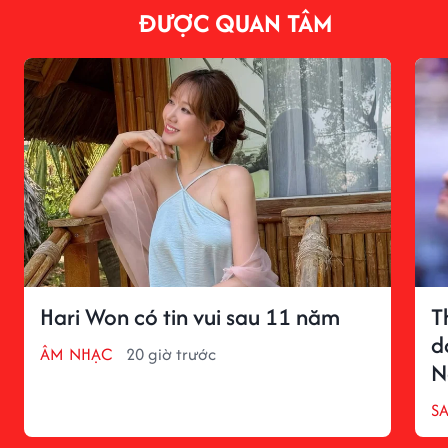
ĐƯỢC QUAN TÂM
Hari Won có tin vui sau 11 năm
T
d
ÂM NHẠC
20 giờ trước
N
S