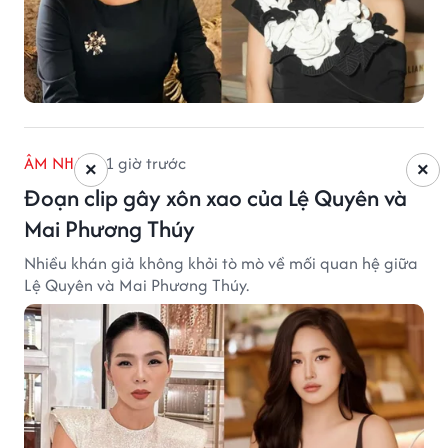
ÂM NHẠC
1 giờ trước
×
×
Đoạn clip gây xôn xao của Lệ Quyên và
Mai Phương Thúy
Nhiều khán giả không khỏi tò mò về mối quan hệ giữa
Lệ Quyên và Mai Phương Thúy.