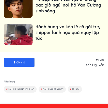
bao giờ ngủ' nơi Hồ Văn Cường
sinh sống
Hành hung và kéo lê cô gái trẻ,
shipper lãnh hậu quả ngay lập
tức
Bài viết
Chia sẻ
Yến Nguyễn
#Hashtag
#
HÀNH HUNG NGƯỜI KHÁC
#
ĐÁNH NGƯỜI VÔ CỚ
#
TP HCM