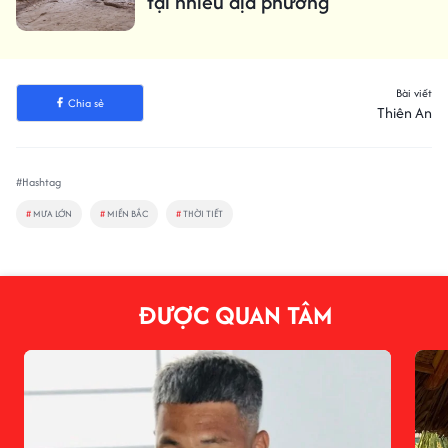
tại nhiều địa phương
Bài viết
Chia sẻ
Thiên An
#Hashtag
#
MƯA LỚN
#
MIỀN BẮC
#
THỜI TIẾT
ĐƯỢC QUAN TÂM