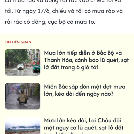
tối. Từ ngày 17/6, chiều và tối có mưa rào và
rải rác có dông, cục bộ có mưa to.
TIN LIÊN QUAN
Mưa lớn tiếp diễn ở Bắc Bộ và
Thanh Hóa, cảnh báo lũ quét, sạt
lở đất trong 6 giờ tới
Miền Bắc sắp đón một đợt mưa
lớn, kéo dài đến ngày nào?
Mưa lớn kéo dài, Lai Châu đối
mặt nguy cơ lũ quét, sạt lở đất