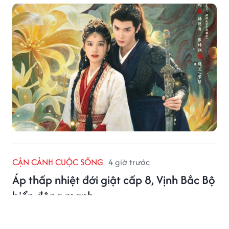
CẬN CẢNH CUỘC SỐNG
4 giờ trước
Áp thấp nhiệt đới giật cấp 8, Vịnh Bắc Bộ
biển động mạnh
Áp thấp nhiệt đới đang hoạt động trên khu vực phía
Tây đảo Hải Nam (Trung Quốc), di chuyển chậm theo