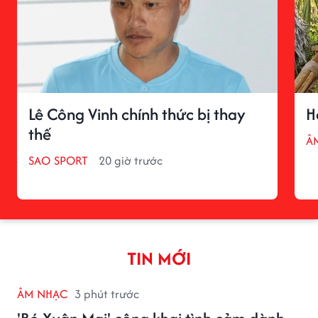
Lê Công Vinh chính thức bị thay
H
thế
Â
SAO SPORT
20 giờ trước
TIN MỚI
ÂM NHẠC
3 phút trước