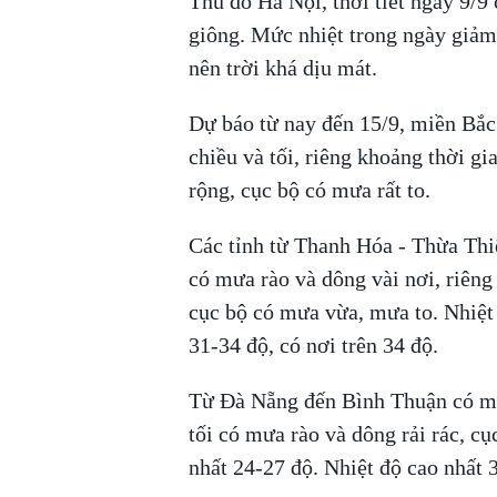
Thủ đô Hà Nội, thời tiết ngày 9/9
giông. Mức nhiệt trong ngày giảm
nên trời khá dịu mát.
Dự báo từ nay đến 15/9, miền Bắc 
chiều và tối, riêng khoảng thời g
rộng, cục bộ có mưa rất to.
Các tỉnh từ Thanh Hóa - Thừa Thiê
có mưa rào và dông vài nơi, riêng 
cục bộ có mưa vừa, mưa to. Nhiệt 
31-34 độ, có nơi trên 34 độ.
Từ Đà Nẵng đến Bình Thuận có mưa
tối có mưa rào và dông rải rác, c
nhất 24-27 độ. Nhiệt độ cao nhất 3