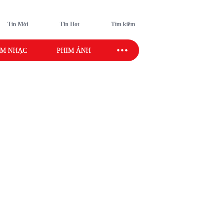
Tin Mới
Tin Hot
Tìm kiếm
M NHẠC
PHIM ẢNH
SAO SPORT