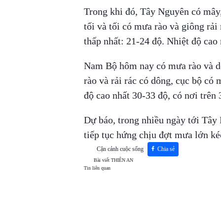
Trong khi đó, Tây Nguyên có mây, 
tối và tối có mưa rào và giông rải
thấp nhất: 21-24 độ. Nhiệt độ cao 
Nam Bộ hôm nay có mưa rào và dô
rào và rải rác có dông, cục bộ có 
độ cao nhất 30-33 độ, có nơi trên 
Dự báo, trong nhiều ngày tới Tâ
tiếp tục hứng chịu đợt mưa lớn k
Cận cảnh cuộc sống
Chia sẻ
Bài viết
THIÊN AN
Tin liên quan