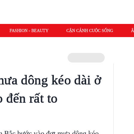
FASHION - BEAUTY
CẬN CẢNH CUỘC SỐNG
Â
mưa dông kéo dài ở
 đến rất to
ền Bắc bước vào đợt mưa dông kéo