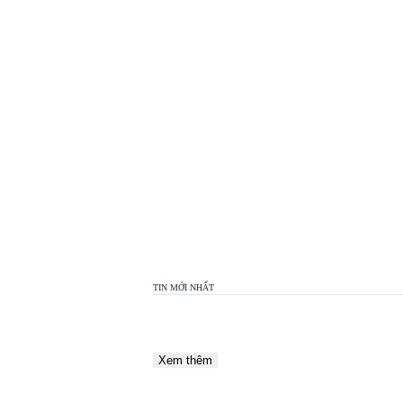
TOP
VIEW
24H
TIN MỚI NHẤT
Xem thêm