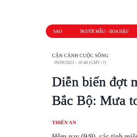
SAO
NGƯỜI MẪU - HOA HẬU
CẬN CẢNH CUỘC SỐNG
09/09/2023 - 10:48 (GMT+7)
Diễn biến đợt 
Bắc Bộ: Mưa to
THIÊN AN
Hôm nay (9/9), các tỉnh mi