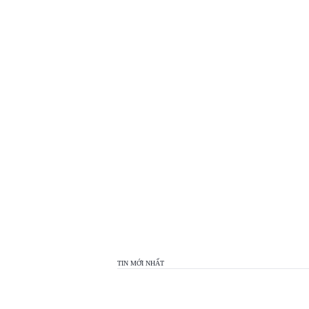
TOP
VIEW
24H
TIN MỚI NHẤT