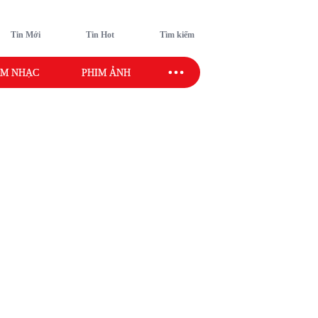
Tin Mới
Tin Hot
Tìm kiếm
M NHẠC
PHIM ẢNH
SAO SPORT