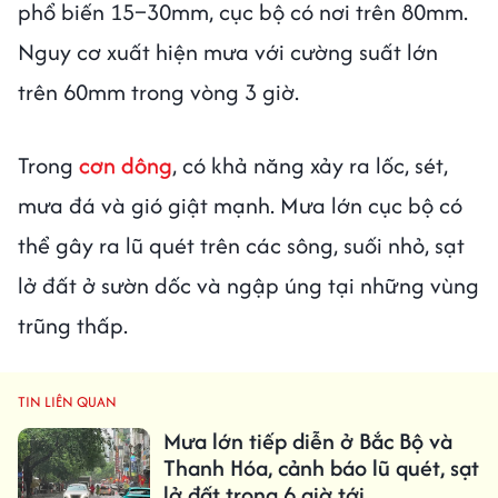
phổ biến 15–30mm, cục bộ có nơi trên 80mm.
Nguy cơ xuất hiện mưa với cường suất lớn
trên 60mm trong vòng 3 giờ.
Trong
cơn dông
, có khả năng xảy ra lốc, sét,
mưa đá và gió giật mạnh. Mưa lớn cục bộ có
thể gây ra lũ quét trên các sông, suối nhỏ, sạt
lở đất ở sườn dốc và ngập úng tại những vùng
trũng thấp.
TIN LIÊN QUAN
Mưa lớn tiếp diễn ở Bắc Bộ và
Thanh Hóa, cảnh báo lũ quét, sạt
lở đất trong 6 giờ tới