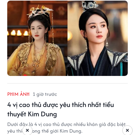
không ít người đặt câu hỏi liệu những ngôi sao hàng
đầu như Bạch Lộc, Triệu Lệ Dĩnh có thể bị thay thế
trong tương lai.
PHIM ẢNH
1 giờ trước
4 vị cao thủ được yêu thích nhất tiểu
thuyết Kim Dung
Dưới đây là 4 vị cao thủ được nhiều khán giả đặc biệt
×
×
yêu thích trong thế giới Kim Dung.