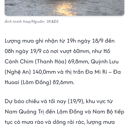
Ảnh minh hoạ/Nguồn: SK&ĐS
Lượng mưa ghi nhận từ 19h ngày 18/9 đến
08h ngày 19/9 có nơi vượt 60mm, như Hồ
Cánh Chim (Thanh Hóa) 69,8mm, Quỳnh Lưu
(Nghệ An) 140,0mm và thị trấn Đa Mi Ri – Đa
Huoai (Lâm Đồng) 82,6mm.
Dự báo chiều và tối nay (19/9), khu vực từ
Nam Quảng Trị đến Lâm Đồng và Nam Bộ tiếp
tục có mưa rào và dông rải rác, lượng mưa