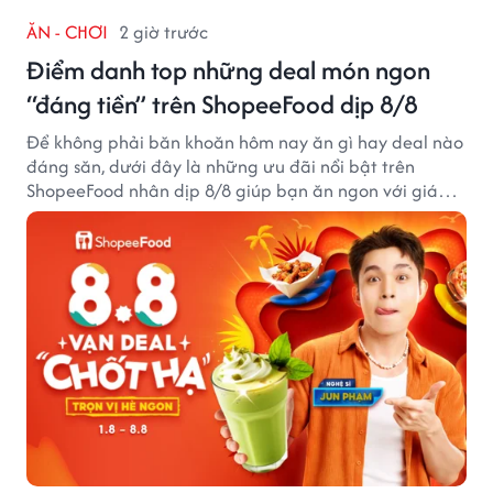
ĂN - CHƠI
2 giờ trước
Điểm danh top những deal món ngon
“đáng tiền” trên ShopeeFood dịp 8/8
Để không phải băn khoăn hôm nay ăn gì hay deal nào
đáng săn, dưới đây là những ưu đãi nổi bật trên
ShopeeFood nhân dịp 8/8 giúp bạn ăn ngon với giá
hời mà không cần đắn đo.