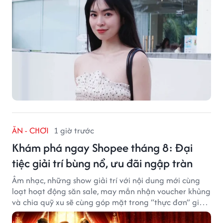
ĂN - CHƠI
1 giờ trước
Khám phá ngay Shopee tháng 8: Đại
tiệc giải trí bùng nổ, ưu đãi ngập tràn
Âm nhạc, những show giải trí với nội dung mới cùng
loạt hoạt động săn sale, may mắn nhận voucher khủng
và chia quỹ xu sẽ cùng góp mặt trong “thực đơn” giải
trí cuối tuần trên Shopee, diễn ra liên tiếp vào ngày