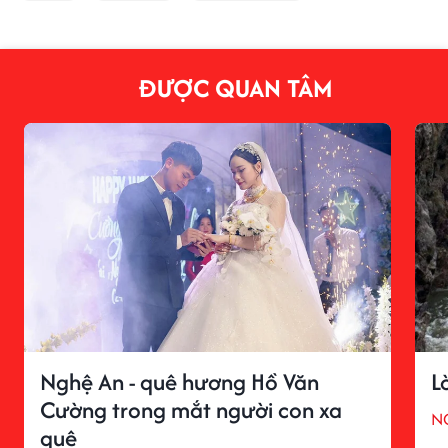
ĐƯỢC QUAN TÂM
Nghệ An - quê hương Hồ Văn
L
Cường trong mắt người con xa
N
quê