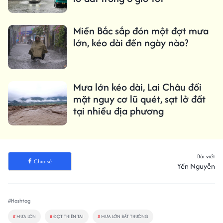
Miền Bắc sắp đón một đợt mưa
lớn, kéo dài đến ngày nào?
Mưa lớn kéo dài, Lai Châu đối
mặt nguy cơ lũ quét, sạt lở đất
tại nhiều địa phương
Bài viết
Chia sẻ
Yến Nguyễn
#Hashtag
#
MƯA LỚN
#
ĐỢT THIÊN TAI
#
MƯA LỚN BẤT THƯỜNG