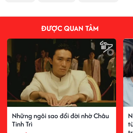
ĐƯỢC QUAN TÂM
Những ngôi sao đổi đời nhờ Châu
N
Tinh Trì
t
t