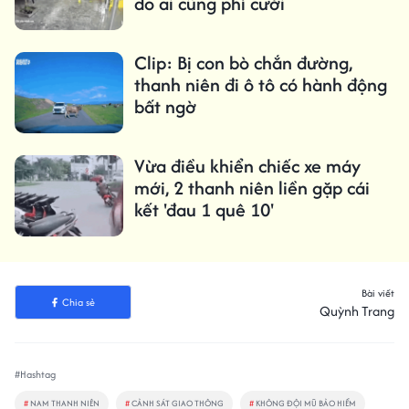
do ai cũng phì cười
Clip: Bị con bò chắn đường,
thanh niên đi ô tô có hành động
bất ngờ
Vừa điều khiển chiếc xe máy
mới, 2 thanh niên liền gặp cái
kết 'đau 1 quê 10'
Bài viết
Chia sẻ
Quỳnh Trang
#Hashtag
#
NAM THANH NIÊN
#
CẢNH SÁT GIAO THÔNG
#
KHÔNG ĐỘI MŨ BẢO HIỂM