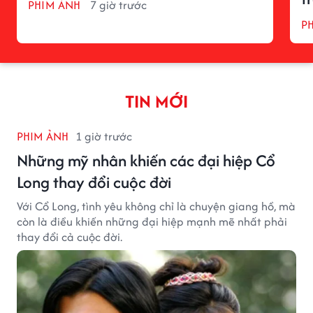
PHIM ẢNH
7 giờ trước
P
TIN MỚI
PHIM ẢNH
1 giờ trước
Những mỹ nhân khiến các đại hiệp Cổ
Long thay đổi cuộc đời
Với Cổ Long, tình yêu không chỉ là chuyện giang hồ, mà
còn là điều khiến những đại hiệp mạnh mẽ nhất phải
thay đổi cả cuộc đời.