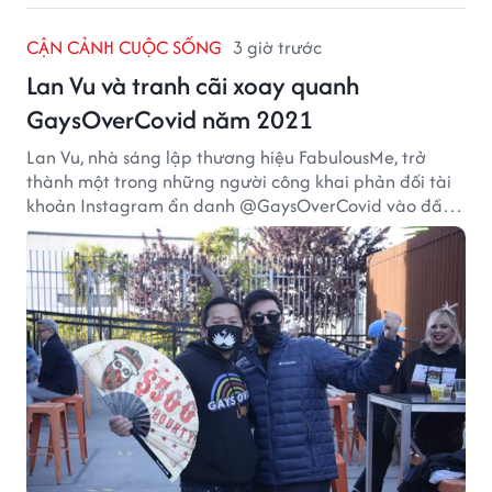
CẬN CẢNH CUỘC SỐNG
3 giờ trước
Lan Vu và tranh cãi xoay quanh
GaysOverCovid năm 2021
Lan Vu, nhà sáng lập thương hiệu FabulousMe, trở
thành một trong những người công khai phản đối tài
khoản Instagram ẩn danh @GaysOverCovid vào đầu
năm 2021, trong bối cảnh đại dịch COVID-19 vẫn diễn
biến nghiêm trọng.