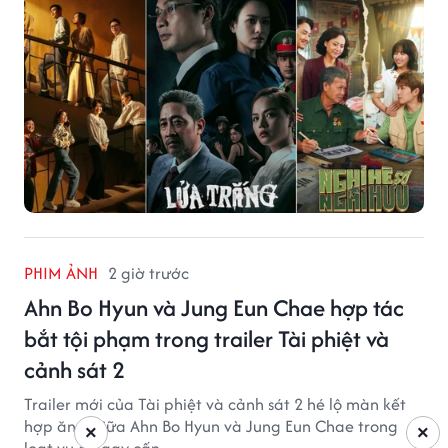
PHIM ẢNH
2 giờ trước
Ahn Bo Hyun và Jung Eun Chae hợp tác
bắt tội phạm trong trailer Tài phiệt và
cảnh sát 2
Trailer mới của Tài phiệt và cảnh sát 2 hé lộ màn kết
hợp ăn ý giữa Ahn Bo Hyun và Jung Eun Chae trong
×
×
loạt vụ án gay cấn.