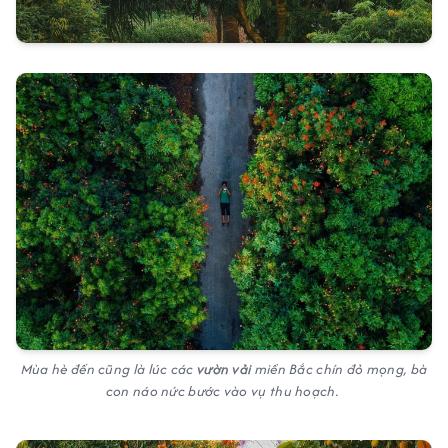
Mùa hè đến cũng là lúc các
vườn vải
miền Bắc chín đỏ mọng, bà
con náo nức bước vào vụ thu hoạch.