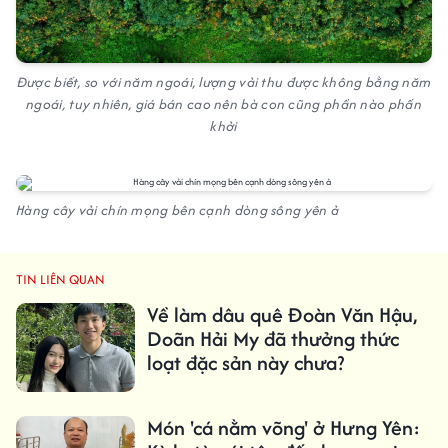
Được biết, so với năm ngoái, lượng vải thu được không bằng năm
ngoái, tuy nhiên, giá bán cao nên bà con cũng phần nào phấn
khởi
Hàng cây vải chín mọng bên cạnh dòng sông yên ả
TIN LIÊN QUAN
Về làm dâu quê Đoàn Văn Hậu,
Doãn Hải My đã thưởng thức
loạt đặc sản này chưa?
Món 'cá nằm võng' ở Hưng Yên: