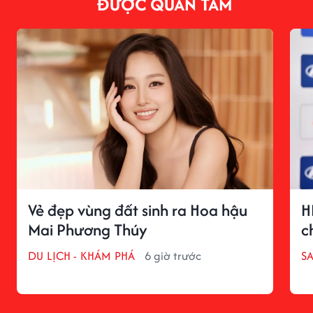
ĐƯỢC QUAN TÂM
Vẻ đẹp vùng đất sinh ra Hoa hậu
H
Mai Phương Thúy
c
DU LỊCH - KHÁM PHÁ
6 giờ trước
S