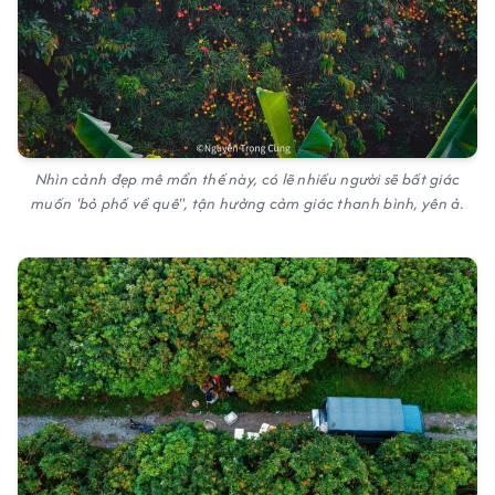
Nhìn cảnh đẹp mê mẩn thế này, có lẽ nhiều người sẽ bất giác
muốn 'bỏ phố về quê", tận hưởng cảm giác thanh bình, yên ả.