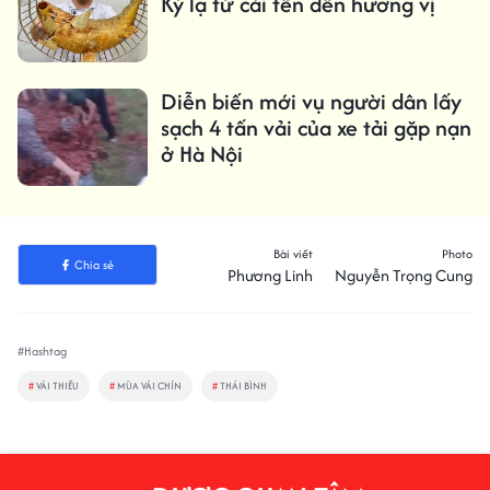
Kỳ lạ từ cái tên đến hương vị
Diễn biến mới vụ người dân lấy
sạch 4 tấn vải của xe tải gặp nạn
ở Hà Nội
Bài viết
Photo
Chia sẻ
Phương Linh
Nguyễn Trọng Cung
#Hashtag
#
VẢI THIỀU
#
MÙA VẢI CHÍN
#
THÁI BÌNH