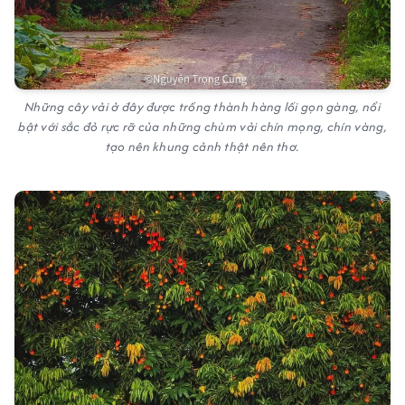
Những cây vải ở đây được trồng thành hàng lối gọn gàng, nổi
bật với sắc đỏ rực rỡ của những chùm vải chín mọng, chín vàng,
tạo nên khung cảnh thật nên thơ.