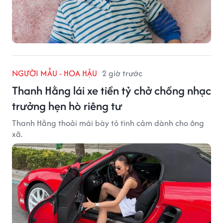
NGƯỜI MẪU - HOA HẬU
2 giờ trước
Thanh Hằng lái xe tiền tỷ chở chồng nhạc
trưởng hẹn hò riêng tư
Thanh Hằng thoải mái bày tỏ tình cảm dành cho ông
xã.