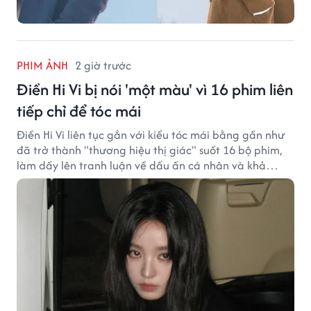
PHIM ẢNH
2 giờ trước
Điền Hi Vi bị nói 'một màu' vì 16 phim liên
tiếp chỉ để tóc mái
Điền Hi Vi liên tục gắn với kiểu tóc mái bằng gần như
đã trở thành "thương hiệu thị giác" suốt 16 bộ phim,
làm dấy lên tranh luận về dấu ấn cá nhân và khả
năng biến hóa trên màn ảnh.