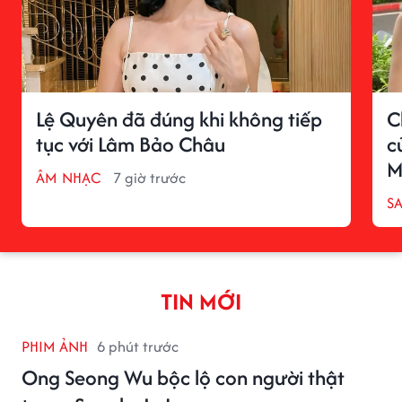
Lệ Quyên đã đúng khi không tiếp
C
tục với Lâm Bảo Châu
c
M
ÂM NHẠC
7 giờ trước
S
TIN MỚI
PHIM ẢNH
6 phút trước
Ong Seong Wu bộc lộ con người thật