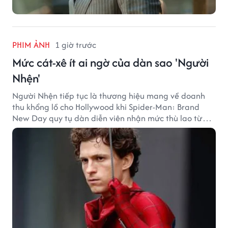
PHIM ẢNH
1 giờ trước
Mức cát-xê ít ai ngờ của dàn sao 'Người
Nhện'
Người Nhện tiếp tục là thương hiệu mang về doanh
thu khổng lồ cho Hollywood khi Spider-Man: Brand
New Day quy tụ dàn diễn viên nhận mức thù lao từ
hàng chục đến hàng trăm tỷ đồng. Thành công phòng
vé của bộ phim cũng giúp nhiều ngôi sao sở hữu khoản
thu nhập đáng mơ ước.