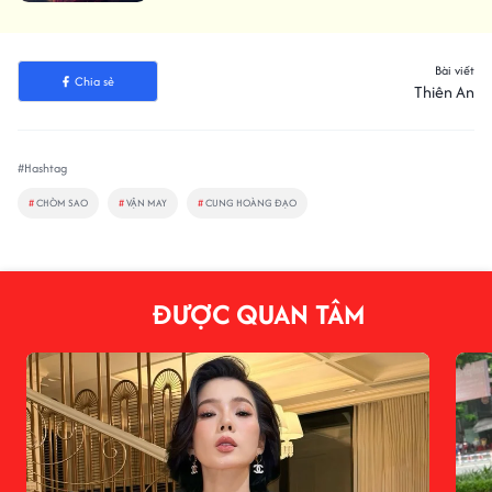
Bài viết
Chia sẻ
Thiên An
#Hashtag
#
CHÒM SAO
#
VẬN MAY
#
CUNG HOÀNG ĐẠO
ĐƯỢC QUAN TÂM