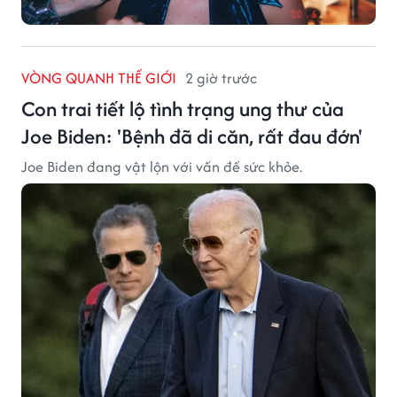
VÒNG QUANH THẾ GIỚI
2 giờ trước
Con trai tiết lộ tình trạng ung thư của
Joe Biden: 'Bệnh đã di căn, rất đau đớn'
Joe Biden đang vật lộn với vấn đề sức khỏe.