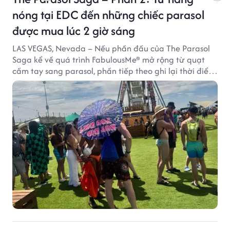
nóng tại EDC đến những chiếc parasol
được mua lúc 2 giờ sáng
LAS VEGAS, Nevada – Nếu phần đầu của The Parasol
Saga kể về quá trình FabulousMe® mở rộng từ quạt
cầm tay sang parasol, phần tiếp theo ghi lại thời điểm
sản phẩm được thị trường đón nhận và dần vượt khỏi
công năng che nắng thông thường.