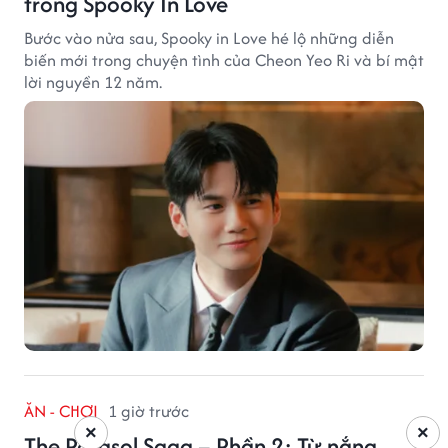
trong Spooky In Love
Bước vào nửa sau, Spooky in Love hé lộ những diễn
biến mới trong chuyện tình của Cheon Yeo Ri và bí mật
lời nguyền 12 năm.
ĂN - CHƠI
1 giờ trước
×
×
The Parasol Saga – Phần 2: Từ nắng