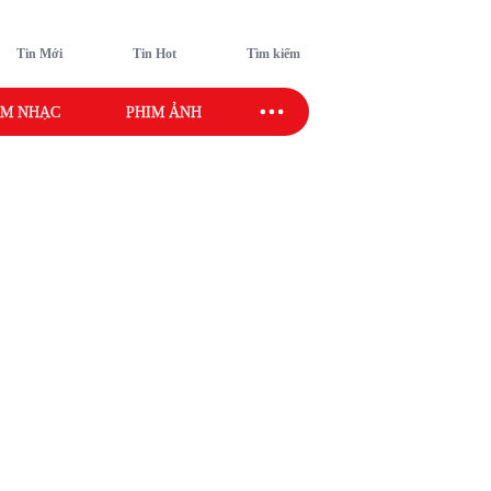
Tin Mới
Tin Hot
Tìm kiếm
M NHẠC
PHIM ẢNH
SAO SPORT