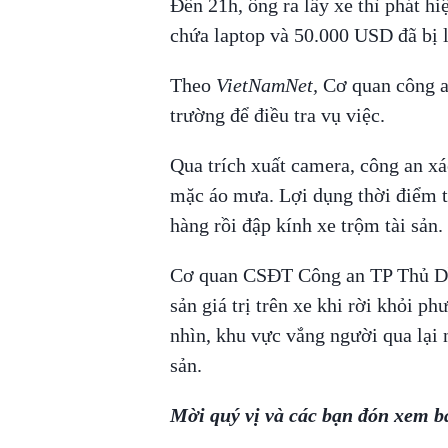
Đến 21h, ông ra lấy xe thì phát hi
chứa laptop và 50.000 USD đã bị 
Theo
VietNamNet,
Cơ quan công a
trường để điều tra vụ việc.
Qua trích xuất camera, công an xá
mặc áo mưa. Lợi dụng thời điểm 
hàng rồi đập kính xe trộm tài sản.
Cơ quan CSĐT Công an TP Thủ Dầ
sản giá trị trên xe khi rời khỏi p
nhìn, khu vực vắng người qua lại 
sản.
Mời quý vị và các bạn đón xem b