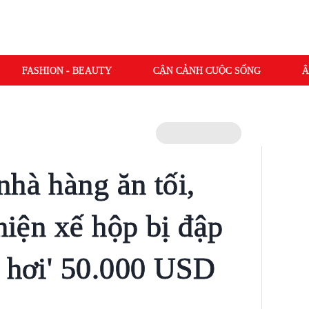
FASHION - BEAUTY
CẬN CẢNH CUỘC SỐNG
Â
nhà hàng ăn tối,
 hiện xế hộp bị đập
c hơi' 50.000 USD