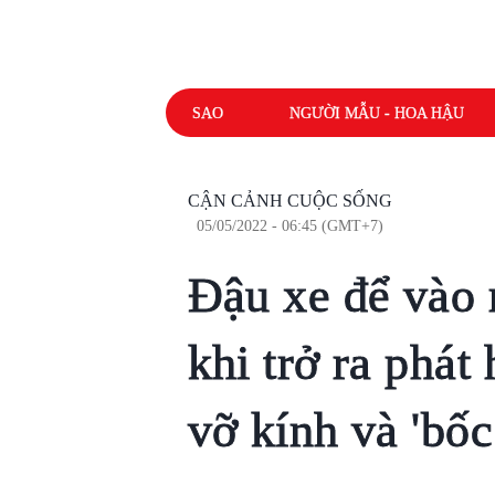
SAO
NGƯỜI MẪU - HOA HẬU
CẬN CẢNH CUỘC SỐNG
05/05/2022 - 06:45 (GMT+7)
Đậu xe để vào 
khi trở ra phát
vỡ kính và 'bố