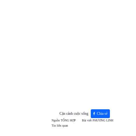
Cận cảnh cuộc sống
Chia sẻ
Nguồn
TỔNG HỢP
Bài viết
PHƯƠNG LINH
Tin liên quan