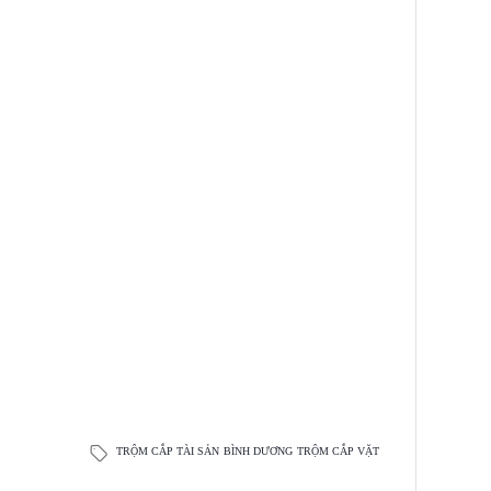
TRỘM CẮP TÀI SẢN
BÌNH DƯƠNG
TRỘM CẮP VẶT