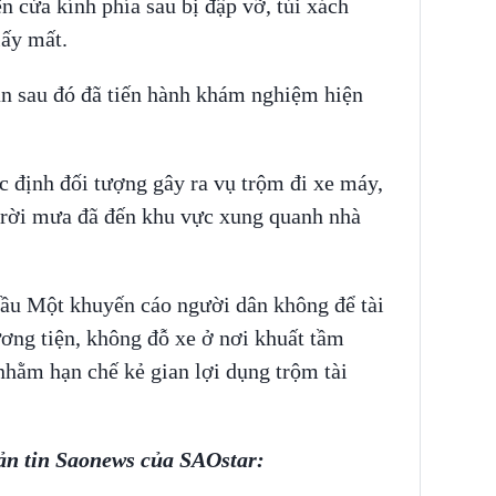
ện cửa kính phía sau bị đập vỡ, túi xách
lấy mất.
n sau đó đã tiến hành khám nghiệm hiện
c định đối tượng gây ra vụ trộm đi xe máy,
trời mưa đã đến khu vực xung quanh nhà
u Một khuyến cáo người dân không để tài
hương tiện, không đỗ xe ở nơi khuất tầm
nhằm hạn chế kẻ gian lợi dụng trộm tài
ản tin Saonews của SAOstar: