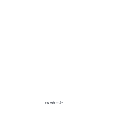
TOP
VIEW
24H
TIN MỚI NHẤT