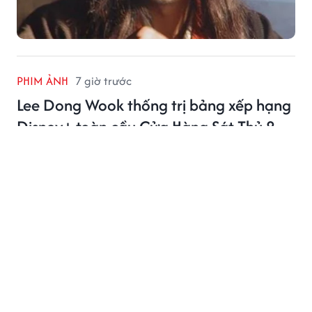
PHIM ẢNH
7 giờ trước
Lee Dong Wook thống trị bảng xếp hạng
Disney+ toàn cầu Cửa Hàng Sát Thủ 2
Lee Dong Wook tiếp tục khẳng định sức hút khi Cửa
Hàng Sát Thủ 2 dẫn đầu Disney+ tại nhiều quốc gia
châu Á.