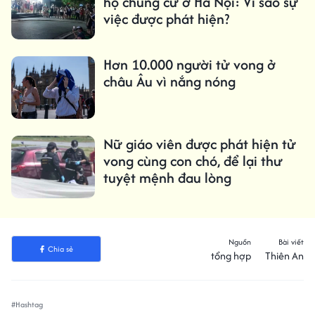
hộ chung cư ở Hà Nội: Vì sao sự
việc được phát hiện?
Hơn 10.000 người tử vong ở
châu Âu vì nắng nóng
Nữ giáo viên được phát hiện tử
vong cùng con chó, để lại thư
tuyệt mệnh đau lòng
Nguồn
Bài viết
Chia sẻ
tổng hợp
Thiên An
#Hashtag