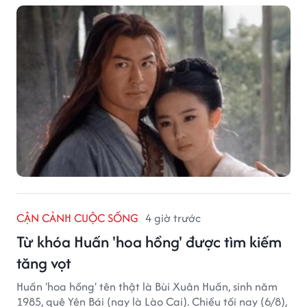
CẬN CẢNH CUỘC SỐNG
4 giờ trước
Từ khóa Huấn 'hoa hồng' được tìm kiếm
tăng vọt
Huấn 'hoa hồng' tên thật là Bùi Xuân Huấn, sinh năm
1985, quê Yên Bái (nay là Lào Cai). Chiều tối nay (6/8),