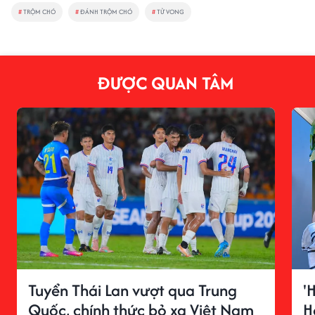
#
TRỘM CHÓ
#
ĐÁNH TRỘM CHÓ
#
TỬ VONG
ĐƯỢC QUAN TÂM
Tuyển Thái Lan vượt qua Trung
'
Quốc, chính thức bỏ xa Việt Nam
H