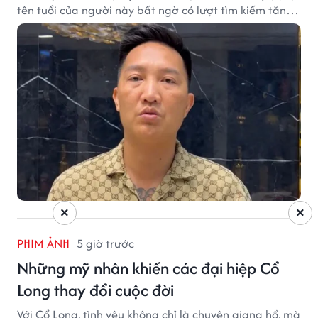
tên tuổi của người này bất ngờ có lượt tìm kiếm tăng
vọt.
×
×
PHIM ẢNH
5 giờ trước
Những mỹ nhân khiến các đại hiệp Cổ
Long thay đổi cuộc đời
Với Cổ Long, tình yêu không chỉ là chuyện giang hồ, mà