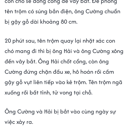
con chó sẽ đóng cổng để vây bắt. Đề phòng
tên trộm có súng bắn điện, ông Cường chuẩn
bị gậy gỗ dài khoảng 80 cm.
20 phút sau, tên trộm quay lại nhặt xác con
chó mang đi thì bị ông Hải và ông Cường xông
đến vây bắt. Ông Hải chốt cổng, còn ông
Cường đứng chặn đầu xe, hô hoán rồi cầm
gậy gỗ vụt liên tiếp vào kẻ trộm. Tên trộm ngã
xuống rồi bất tỉnh, tử vong tại chỗ.
Ông Cường và Hải bị bắt vào cùng ngày sự
việc xảy ra.