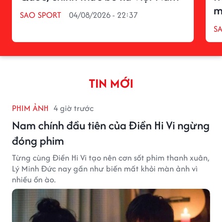
m
SAO SPORT
04/08/2026 - 22:37
S
TIN MỚI
PHIM ẢNH
4 giờ trước
Nam chính đầu tiên của Điền Hi Vi ngừng
đóng phim
Từng cùng Điền Hi Vi tạo nên cơn sốt phim thanh xuân,
Lý Minh Đức nay gần như biến mất khỏi màn ảnh vì
nhiều ồn ào.