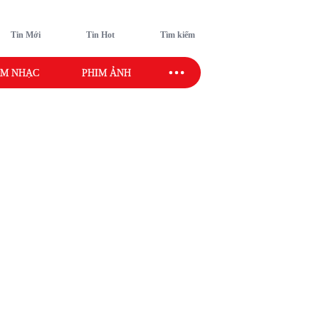
Tin Mới
Tin Hot
Tìm kiếm
M NHẠC
PHIM ẢNH
SAO SPORT