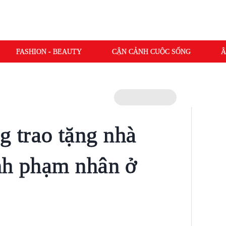
FASHION - BEAUTY
CẬN CẢNH CUỘC SỐNG
Â
 trao tặng nhà
nh phạm nhân ở