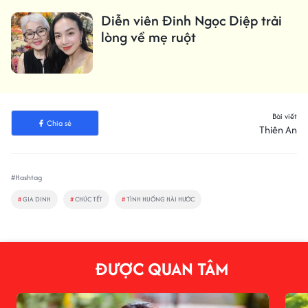
Diễn viên Đinh Ngọc Diệp trải
lòng về mẹ ruột
Bài viết
Chia sẻ
Thiên An
#Hashtag
#
GIA DINH
#
CHÚC TẾT
#
TÌNH HUỐNG HÀI HƯỚC
ĐƯỢC QUAN TÂM