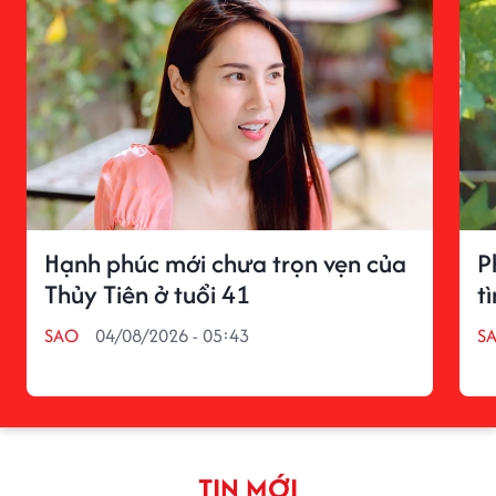
Hạnh phúc mới chưa trọn vẹn của
P
Thủy Tiên ở tuổi 41
t
SAO
04/08/2026 - 05:43
S
TIN MỚI