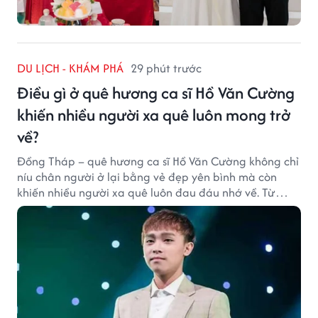
DU LỊCH - KHÁM PHÁ
29 phút trước
Điều gì ở quê hương ca sĩ Hồ Văn Cường
khiến nhiều người xa quê luôn mong trở
về?
Đồng Tháp – quê hương ca sĩ Hồ Văn Cường không chỉ
níu chân người ở lại bằng vẻ đẹp yên bình mà còn
khiến nhiều người xa quê luôn đau đáu nhớ về. Từ
cảnh sắc, ẩm thực đến tình người mộc mạc, tất cả tạo
nên sức hút rất riêng của vùng đất sen hồng.