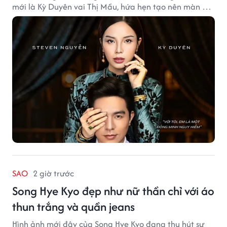
mới là Kỳ Duyên vai Thị Mầu, hứa hẹn tạo nên màn kết
hợp nhiều bất ngờ.
SAO
2 giờ trước
Song Hye Kyo đẹp như nữ thần chỉ với áo
thun trắng và quần jeans
Hình ảnh mới đây của Song Hye Kyo đang thu hút sự