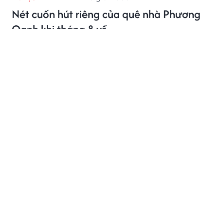
Nét cuốn hút riêng của quê nhà Phương
Oanh khi tháng 8 về
Tháng 8 không phải mùa cao điểm, nhưng lại là thời
điểm Ninh Bình - quê hương Phương Oanh, mang vẻ
đẹp xanh mát và yên bình hiếm có.