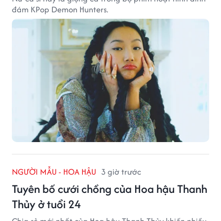
đám KPop Demon Hunters.
NGƯỜI MẪU - HOA HẬU
3 giờ trước
Tuyên bố cưới chồng của Hoa hậu Thanh
Thủy ở tuổi 24
Chia sẻ mới nhất của Hoa hậu Thanh Thủy khiến nhiều