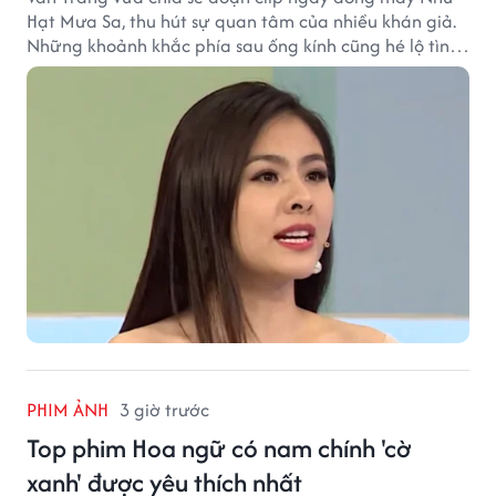
Hạt Mưa Sa, thu hút sự quan tâm của nhiều khán giả.
Những khoảnh khắc phía sau ống kính cũng hé lộ tình
cảm đặc biệt mà nữ diễn viên dành cho ê-kíp bộ phim.
PHIM ẢNH
3 giờ trước
Top phim Hoa ngữ có nam chính 'cờ
xanh' được yêu thích nhất