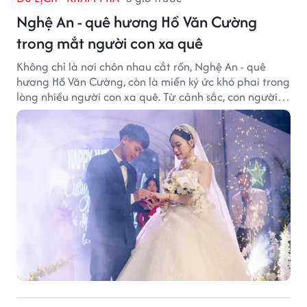
Nghệ An - quê hương Hồ Văn Cường
trong mắt người con xa quê
Không chỉ là nơi chôn nhau cắt rốn, Nghệ An - quê
hương Hồ Văn Cường, còn là miền ký ức khó phai trong
lòng nhiều người con xa quê. Từ cảnh sắc, con người
đến hương vị quê nhà, tất cả đều trở thành những
điều khiến họ luôn mong ngày trở về.