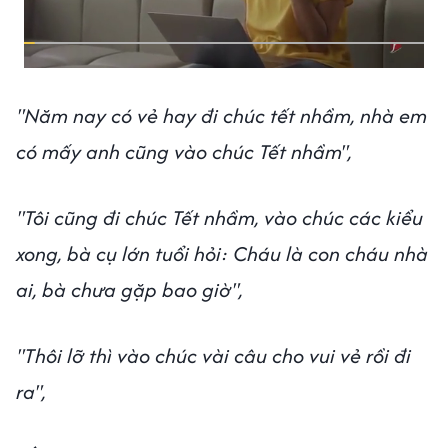
"Năm nay có vẻ hay đi chúc tết nhầm, nhà em
có mấy anh cũng vào chúc Tết nhầm",
"Tôi cũng đi chúc Tết nhầm, vào chúc các kiểu
xong, bà cụ lớn tuổi hỏi: Cháu là con cháu nhà
ai, bà chưa gặp bao giờ",
"Thôi lỡ thì vào chúc vài câu cho vui vẻ rồi đi
ra",