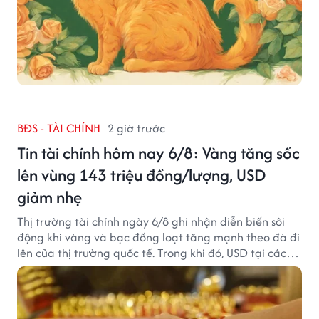
BĐS - TÀI CHÍNH
2 giờ trước
Tin tài chính hôm nay 6/8: Vàng tăng sốc
lên vùng 143 triệu đồng/lượng, USD
giảm nhẹ
Thị trường tài chính ngày 6/8 ghi nhận diễn biến sôi
động khi vàng và bạc đồng loạt tăng mạnh theo đà đi
lên của thị trường quốc tế. Trong khi đó, USD tại các
ngân hàng tiếp tục hạ nhiệt dù tỷ giá trung tâm lập
đỉnh mới.