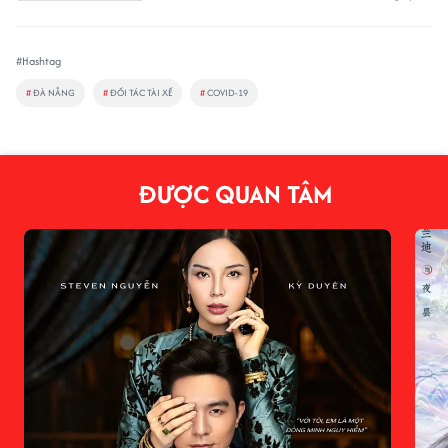
#Hashtag
#
ĐÀ NẴNG
#
ĐỐI TÁC TÀI XẾ
#
COVID-19
ĐƯỢC QUAN TÂM