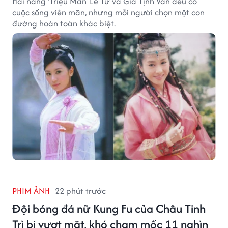
Hai nàng 'Triệu Mẫn' Lê Tư và Giả Tịnh Văn đều có
cuộc sống viên mãn, nhưng mỗi người chọn một con
đường hoàn toàn khác biệt.
PHIM ẢNH
22 phút trước
Đội bóng đá nữ Kung Fu của Châu Tinh
Trì bị vượt mặt, khó chạm mốc 11 nghìn