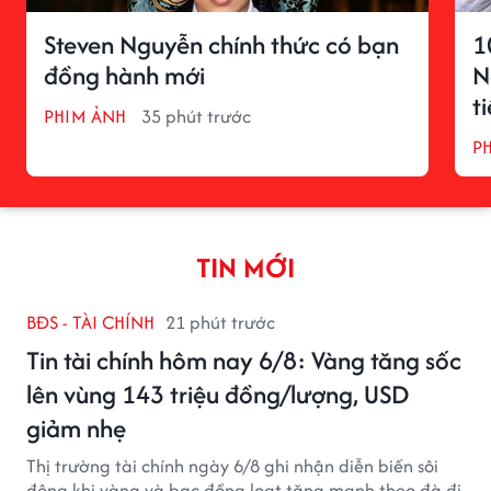
Steven Nguyễn chính thức có bạn
1
đồng hành mới
N
t
PHIM ẢNH
35 phút trước
P
TIN MỚI
BĐS - TÀI CHÍNH
21 phút trước
Tin tài chính hôm nay 6/8: Vàng tăng sốc
lên vùng 143 triệu đồng/lượng, USD
giảm nhẹ
Thị trường tài chính ngày 6/8 ghi nhận diễn biến sôi
động khi vàng và bạc đồng loạt tăng mạnh theo đà đi