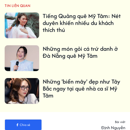
TIN LIÊN QUAN
Tiếng Quảng quê Mỹ Tâm: Nét
duyên khiến nhiều du khách
thích thú
Những món gỏi cá trứ danh ở
Đà Nẵng quê Mỹ Tâm
Những 'biển mây' đẹp như Tây
Bắc ngay tại quê nhà ca sĩ Mỹ
Tâm
Bài viết
Chia sẻ
Định Nguyễn