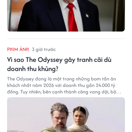
PHIM ẢNH
3 giờ trước
Vì sao The Odyssey gây tranh cãi dù
doanh thu khủng?
The Odyssey đang là một trong những bom tấn ăn
khách nhất năm 2026 với doanh thu gần 24.000 tỷ
đồng. Tuy nhiên, bên cạnh thành công vang dội, bộ
phim của Christopher Nolan cũng vấp phải không ít
tranh cãi từ khán giả.