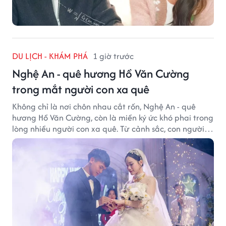
DU LỊCH - KHÁM PHÁ
1 giờ trước
Nghệ An - quê hương Hồ Văn Cường
trong mắt người con xa quê
Không chỉ là nơi chôn nhau cắt rốn, Nghệ An - quê
hương Hồ Văn Cường, còn là miền ký ức khó phai trong
lòng nhiều người con xa quê. Từ cảnh sắc, con người
đến hương vị quê nhà, tất cả đều trở thành những
điều khiến họ luôn mong ngày trở về.