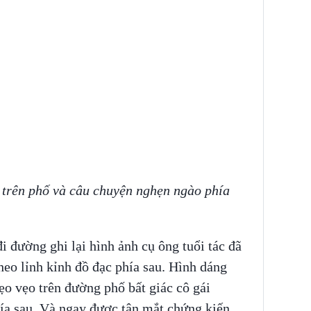
g trên phố và câu chuyện nghẹn ngào phía
i đường ghi lại hình ảnh cụ ông tuổi tác đã
theo lỉnh kỉnh đồ đạc phía sau. Hình dáng
ẹo vẹo trên đường phố bất giác cô gái
hía sau. Và ngay được tận mắt chứng kiến