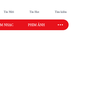
Tin Mới
Tin Hot
Tìm kiếm
M NHẠC
PHIM ẢNH
SAO SPORT