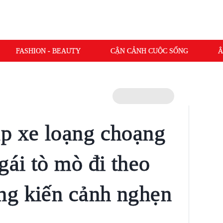
FASHION - BEAUTY
CẬN CẢNH CUỘC SỐNG
Â
p xe loạng choạng
gái tò mò đi theo
ng kiến cảnh nghẹn