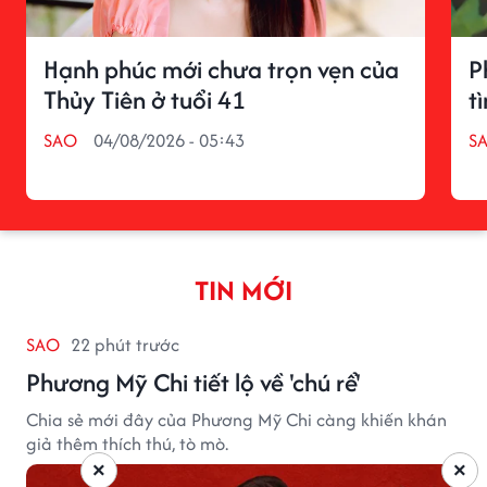
Hạnh phúc mới chưa trọn vẹn của
P
Thủy Tiên ở tuổi 41
t
SAO
04/08/2026 - 05:43
S
TIN MỚI
SAO
22 phút trước
Phương Mỹ Chi tiết lộ về 'chú rể'
Chia sẻ mới đây của Phương Mỹ Chi càng khiến khán
giả thêm thích thú, tò mò.
×
×