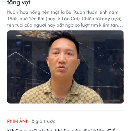
tăng vọt
Huấn 'hoa hồng' tên thật là Bùi Xuân Huấn, sinh năm
1985, quê Yên Bái (nay là Lào Cai). Chiều tối nay (6/8),
tên tuổi của người này bất ngờ có lượt tìm kiếm tăng
vọt.
PHIM ẢNH
8 giờ trước