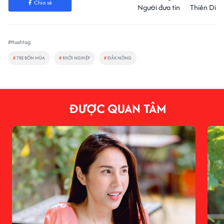
Chia sẻ
Người đưa tin
Thiên Di
#Hashtag
#
TRE BỐN MÙA
#
KHỞI NGHIỆP
#
ĐẮK NÔNG
ĐƯỢC QUAN TÂM