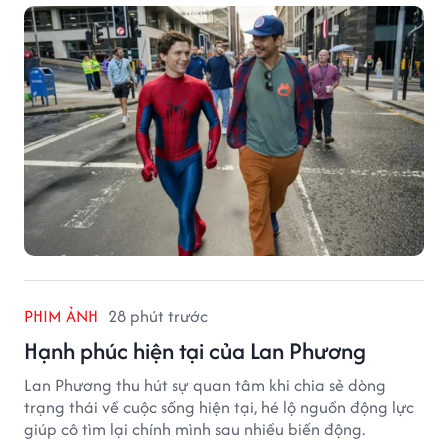
đặt câu hỏi liệu bộ phim mới của Tom Holland có thể
phá kỷ lục mà No Way Home từng thiết lập hay không.
PHIM ẢNH
28 phút trước
Hạnh phúc hiện tại của Lan Phương
Lan Phương thu hút sự quan tâm khi chia sẻ dòng
trạng thái về cuộc sống hiện tại, hé lộ nguồn động lực
giúp cô tìm lại chính mình sau nhiều biến động.