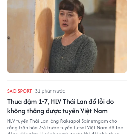
chứng kiến những tổn thương trong chính ngôi nhà
của mình.
SAO SPORT
31 phút trước
Thua đậm 1-7, HLV Thái Lan đổ lỗi do
không thắng được tuyển Việt Nam
HLV tuyển Thái Lan, ông Raksapol Sainetngam cho
rằng trận hòa 3-3 trước tuyển futsal Việt Nam đã tác
động đến tâm lý các học trò, trước khi đội nhà thua