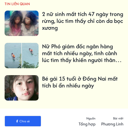
TIN LIÊN QUAN
2 nữ sinh mất tích 47 ngày trong
rừng, lúc tìm thấy chỉ còn da bọc
xương
Nữ Phó giám đốc ngân hàng
mất tích nhiều ngày, tình cảnh
lúc tìm thấy khiến người thân
đau lòng
Bé gái 15 tuổi ở Đồng Nai mất
tích bí ẩn nhiều ngày
Nguồn
Bài viết
Chia sẻ
Tổng hợp
Phương Linh