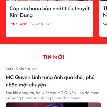
Cặp đôi hoàn hảo nhất tiểu thuyết
T
Kim Dung
N
PHIM ẢNH
3 giờ trước
S
TIN MỚI
SAO
8 phút trước
MC Quyền Linh tung ảnh quá khứ, phủ
nhận một chuyện
Sau khi đăng tải, bài viết của MC Quyền Linh đã nhận
về lượng tương tác khủng từ cư dân mạng.