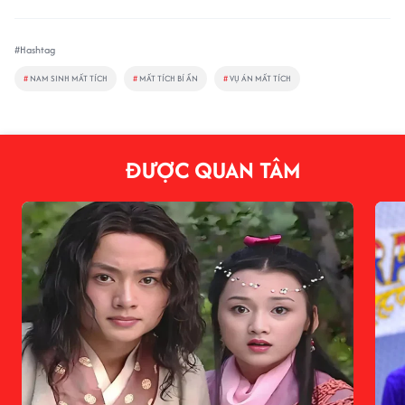
#Hashtag
#
NAM SINH MẤT TÍCH
#
MẤT TÍCH BÍ ẨN
#
VỤ ÁN MẤT TÍCH
ĐƯỢC QUAN TÂM