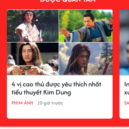
4 vị cao thủ được yêu thích nhất
I
tiểu thuyết Kim Dung
x
PHIM ẢNH
10 giờ trước
S