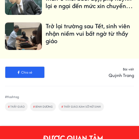
lại e ngại đến mức xin chuyển
trường cho con
Trở lại trường sau Tết, sinh viên
nhận niềm vui bất ngờ từ thầy
giáo
Bài viết
Chia sẻ
Quỳnh Trang
#Hashtag
#
THẦY GIÁO
#
BÌNH DƯƠNG
#
THẦY GIÁO XÀM SỠ NỮ SINH
ĐƯỢC QUAN TÂM