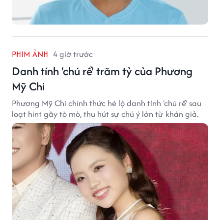
PHIM ẢNH
4 giờ trước
Danh tính 'chú rể' trăm tỷ của Phương
Mỹ Chi
Phương Mỹ Chi chính thức hé lộ danh tính 'chú rể' sau
loạt hint gây tò mò, thu hút sự chú ý lớn từ khán giả.