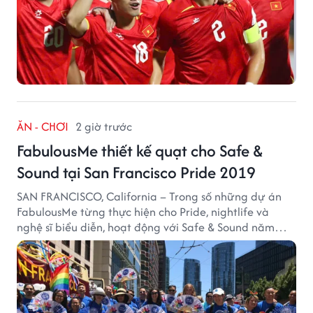
ĂN - CHƠI
2 giờ trước
FabulousMe thiết kế quạt cho Safe &
Sound tại San Francisco Pride 2019
SAN FRANCISCO, California – Trong số những dự án
FabulousMe từng thực hiện cho Pride, nightlife và
nghệ sĩ biểu diễn, hoạt động với Safe & Sound năm
2019 mang một bối cảnh khác biệt. Safe & Sound là tổ
chức phi lợi nhuận tại San Francisco hoạt động trong
lĩnh vực phòng ngừa bạo hành trẻ em, hỗ trợ gia đình
và xây dựng môi trường an toàn cho trẻ em.