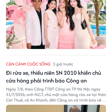
CẬN CẢNH CUỘC SỐNG
3 giờ trước
Đi rửa xe, thiếu niên SN 2010 khiến chủ
cửa hàng phải trình báo Công an
Ngày 7/8, theo Cổng TTĐT Công an TP Hà Nội, ngày
31/7/2026, anh N.C.T, chủ một cửa hàng rửa xe tại thôn
Cát Thuế, xã An Khánh, đến Công an xã trình báo về
việc bị mất trộm chiếc xe máy Honda Wave. Trong cốp
xe còn có nhiều giấy tờ cá nhân và khoảng 1,2 triệu