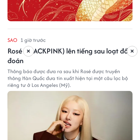
SAO
1 giờ trước
Rosé (BLACKPINK) lên tiếng sau loạt đồn
×
×
đoán
Thông báo được đưa ra sau khi Rosé được truyền
thông Hàn Quốc đưa tin xuất hiện tại một câu lạc bộ
riêng tư ở Los Angeles (Mỹ).