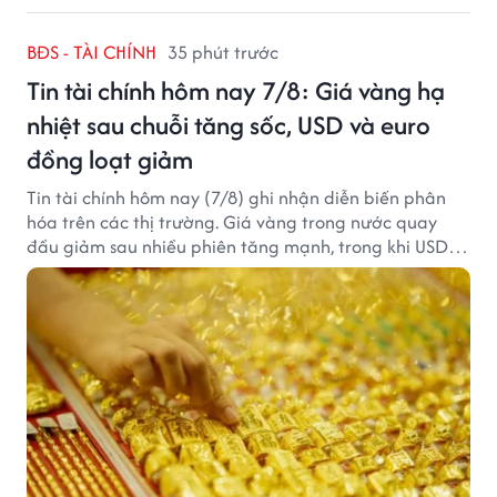
BĐS - TÀI CHÍNH
35 phút trước
Tin tài chính hôm nay 7/8: Giá vàng hạ
nhiệt sau chuỗi tăng sốc, USD và euro
đồng loạt giảm
Tin tài chính hôm nay (7/8) ghi nhận diễn biến phân
hóa trên các thị trường. Giá vàng trong nước quay
đầu giảm sau nhiều phiên tăng mạnh, trong khi USD
tại ngân hàng tiếp tục suy yếu dù tỷ giá trung tâm lập
đỉnh mới.