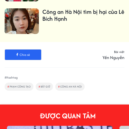
Công an Hà Nội tìm bị hại của Lê
Bích Hạnh
Bài viết
Chia sẻ
Yến Nguyễn
#Hashtag
#
PHẠM CÔNG TẠO
#
BẮT GIỮ
#
CÔNG AN HÀ NỘI
ĐƯỢC QUAN TÂM