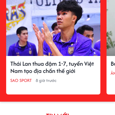
Thái Lan thua đậm 1-7, tuyển Việt
B
Nam tạo địa chấn thế giới
Â
SAO SPORT
8 giờ trước