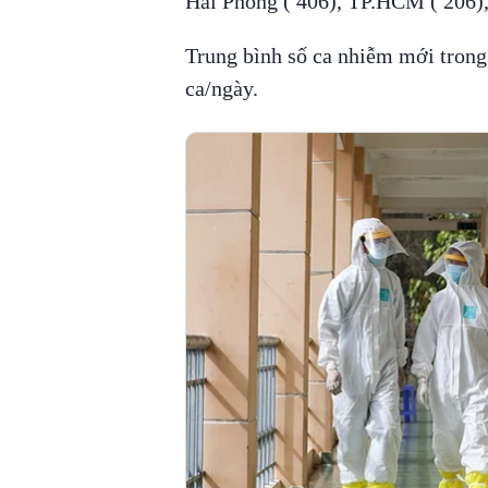
Hải Phòng ( 406), TP.HCM ( 206),
Trung bình số ca nhiễm mới trong
ca/ngày.