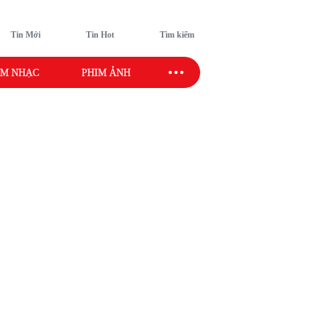
Tin Mới
Tin Hot
Tìm kiếm
M NHẠC
PHIM ẢNH
SAO SPORT