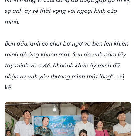
sợ anh ấy sẽ thất vọng với ngoại hình của
mình.
Ban đầu, anh có chút bỡ ngỡ và bẽn lẽn khiến
mình đỏ ửng khuôn mặt. Sau đó anh nắm lấy
tay mình và cười. Khoảnh khắc ấy mình đã
nhận ra anh yêu thương mình thật lòng
”, chị
kể.