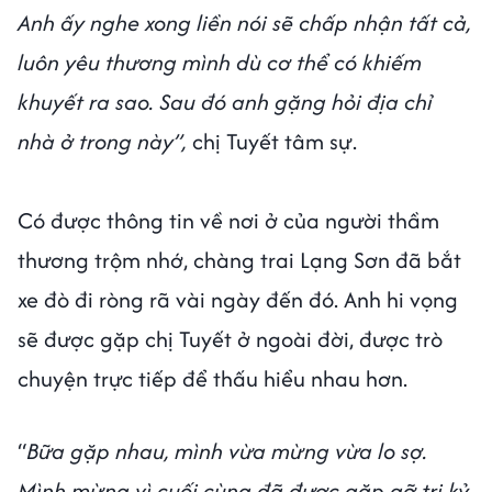
Anh ấy nghe xong liền nói sẽ chấp nhận tất cả,
luôn yêu thương mình dù cơ thể có khiếm
khuyết ra sao. Sau đó anh gặng hỏi địa chỉ
nhà ở trong này”,
chị Tuyết tâm sự.
Có được thông tin về nơi ở của người thầm
thương trộm nhớ, chàng trai Lạng Sơn đã bắt
xe đò đi ròng rã vài ngày đến đó. Anh hi vọng
sẽ được gặp chị Tuyết ở ngoài đời, được trò
chuyện trực tiếp để thấu hiểu nhau hơn.
“
Bữa gặp nhau, mình vừa mừng vừa lo sợ.
Mình mừng vì cuối cùng đã được gặp gỡ tri kỷ,