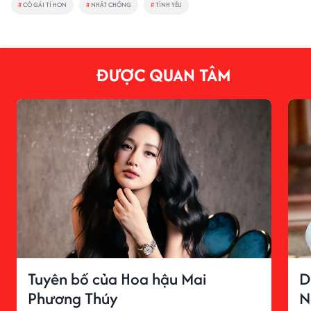
#
CÔ GÁI TÍ HON
#
NHẶT CHỒNG
#
TÌNH YÊU
ĐƯỢC QUAN TÂM
Tuyên bố của Hoa hậu Mai
D
Phương Thúy
N