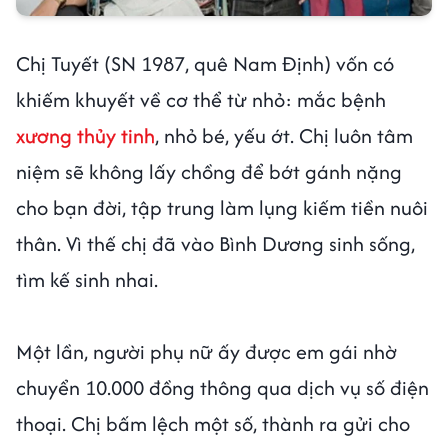
Chị Tuyết (SN 1987, quê Nam Định) vốn có
khiếm khuyết về cơ thể từ nhỏ: mắc bệnh
xương thủy tinh
, nhỏ bé, yếu ớt. Chị luôn tâm
niệm sẽ không lấy chồng để bớt gánh nặng
cho bạn đời, tập trung làm lụng kiếm tiền nuôi
thân. Vì thế chị đã vào Bình Dương sinh sống,
tìm kế sinh nhai.
Một lần, người phụ nữ ấy được em gái nhờ
chuyển 10.000 đồng thông qua dịch vụ số điện
thoại. Chị bấm lệch một số, thành ra gửi cho