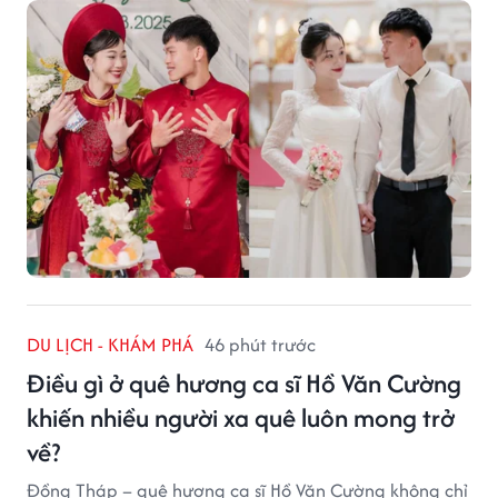
nét giản dị ấy là những bí quyết được người dân gìn
giữ qua nhiều thế hệ.
DU LỊCH - KHÁM PHÁ
46 phút trước
Điều gì ở quê hương ca sĩ Hồ Văn Cường
khiến nhiều người xa quê luôn mong trở
về?
Đồng Tháp – quê hương ca sĩ Hồ Văn Cường không chỉ