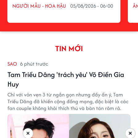
NGƯỜI MẪU - HOA HẬU
05/08/2026 - 06:00
Â
TIN MỚI
SAO
6 phút trước
Tam Triều Dâng 'trách yêu' Võ Điền Gia
Huy
Chỉ với vỏn vẹn 3 từ ngắn gọn nhưng đầy ẩn ý, Tam
Triều Dâng đã khiến cộng đồng mạng, đặc biệt là các
fan couple không khỏi thích thú và bàn tán rôm rả.
×
×