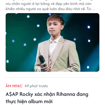
níu chân người ở lại bằng vẻ đẹp yên bình mà còn
khiến nhiều người xa quê luôn đau đáu nhớ về. Từ
cảnh sắc, ẩm thực đến tình người mộc mạc, tất cả tạo
nên sức hút rất riêng của vùng đất sen hồng.
ÂM NHẠC
49 phút trước
A$AP Rocky xác nhận Rihanna đang
thực hiện album mới