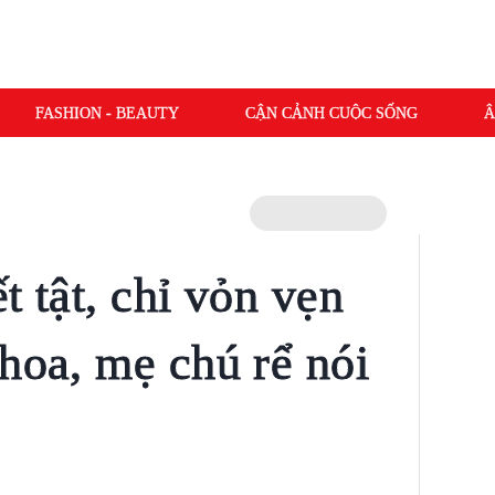
FASHION - BEAUTY
CẬN CẢNH CUỘC SỐNG
Â
t tật, chỉ vỏn vẹn
hoa, mẹ chú rể nói