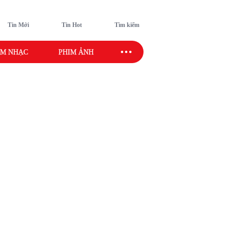
Tin Mới
Tin Hot
Tìm kiếm
M NHẠC
PHIM ẢNH
SAO SPORT