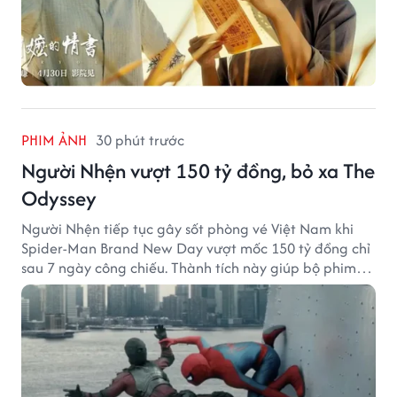
PHIM ẢNH
30 phút trước
Người Nhện vượt 150 tỷ đồng, bỏ xa The
Odyssey
Người Nhện tiếp tục gây sốt phòng vé Việt Nam khi
Spider-Man Brand New Day vượt mốc 150 tỷ đồng chỉ
sau 7 ngày công chiếu. Thành tích này giúp bộ phim
của Tom Holland tạo khoảng cách đáng kể với The
Odyssey trên đường đua doanh thu.