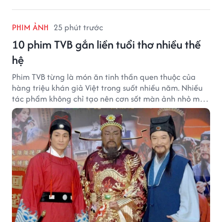
PHIM ẢNH
25 phút trước
10 phim TVB gắn liền tuổi thơ nhiều thế
hệ
Phim TVB từng là món ăn tinh thần quen thuộc của
hàng triệu khán giả Việt trong suốt nhiều năm. Nhiều
tác phẩm không chỉ tạo nên cơn sốt màn ảnh nhỏ mà
còn trở thành ký ức khó quên của cả một thế hệ.