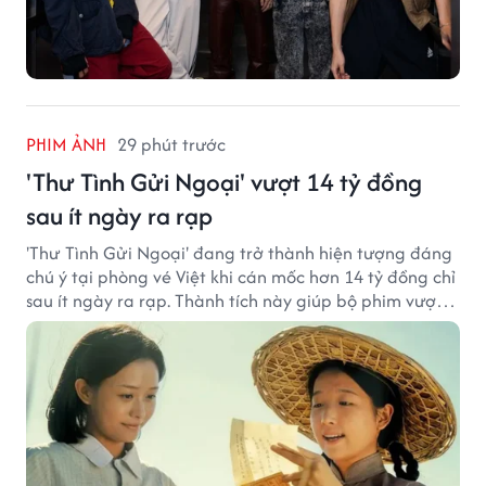
PHIM ẢNH
29 phút trước
'Thư Tình Gửi Ngoại' vượt 14 tỷ đồng
sau ít ngày ra rạp
'Thư Tình Gửi Ngoại' đang trở thành hiện tượng đáng
chú ý tại phòng vé Việt khi cán mốc hơn 14 tỷ đồng chỉ
sau ít ngày ra rạp. Thành tích này giúp bộ phim vượt
kỳ vọng ban đầu và duy trì sức hút giữa cuộc cạnh
tranh của nhiều tác phẩm lớn.