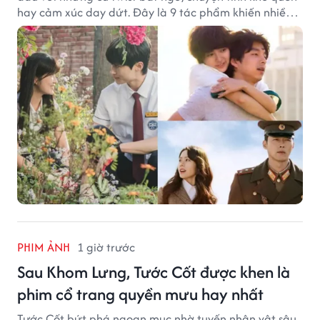
hay cảm xúc day dứt. Đây là 9 tác phẩm khiến nhiều
khán giả ước có thể trải nghiệm lại từ đầu.
PHIM ẢNH
1 giờ trước
Sau Khom Lưng, Tước Cốt được khen là
phim cổ trang quyền mưu hay nhất
Tước Cốt bứt phá ngoạn mục nhờ tuyến nhân vật sâu