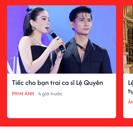
Tiếc cho bạn trai ca sĩ Lệ Quyên
L
t
PHIM ẢNH
4 giờ trước
Â