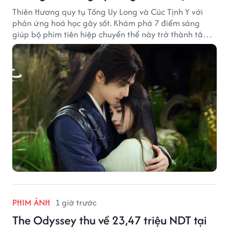
Thiên Hương quy tụ Tống Uy Long và Cúc Tịnh Y với
phản ứng hoá học gây sốt. Khám phá 7 điểm sáng
giúp bộ phim tiên hiệp chuyển thể này trở thành tâm
điểm chú ý.
PHIM ẢNH
1 giờ trước
The Odyssey thu về 23,47 triệu NDT tại