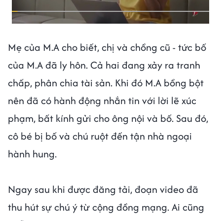
Mẹ của M.A cho biết, chị và chồng cũ - tức bố
của M.A đã ly hôn. Cả hai đang xảy ra tranh
chấp, phân chia tài sản. Khi đó M.A bồng bột
nên đã có hành động nhắn tin với lời lẽ xúc
phạm, bất kính gửi cho ông nội và bố. Sau đó,
cô bé bị bố và chú ruột đến tận nhà ngoại
hành hung.
Ngay sau khi được đăng tải, đoạn video đã
thu hút sự chú ý từ cộng đồng mạng. Ai cũng