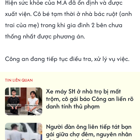
Hiện sức khỏe của M.A đã ổn định và được
xuất viện. Cô bé tạm thời ở nhà bác ruột (anh
trai của mẹ) trong khi gia đình 2 bên chưa
thống nhất được phương án.
Công an đang tiếp tục điều tra, xử lý vụ việc.
TIN LIÊN QUAN
Xe máy SH ở nhà trọ bị mất
trộm, cô gái báo Công an liền rõ
danh tính thủ phạm
Người đàn ông liên tiếp tát bạn
gái giữa chợ đêm, nguyên nhân