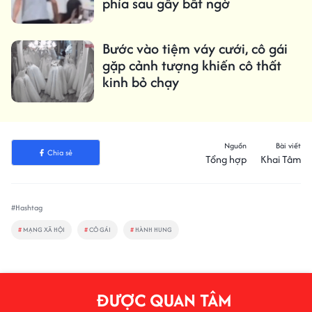
phía sau gây bất ngờ
Bước vào tiệm váy cưới, cô gái
gặp cảnh tượng khiến cô thất
kinh bỏ chạy
Nguồn
Bài viết
Chia sẻ
Tổng hợp
Khai Tâm
#Hashtag
#
MẠNG XÃ HỘI
#
CÔ GÁI
#
HÀNH HUNG
ĐƯỢC QUAN TÂM