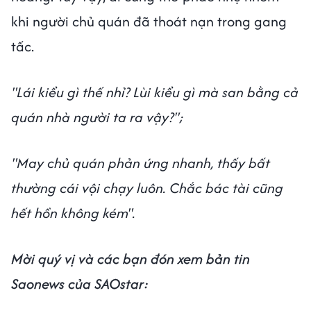
khi người chủ quán đã thoát nạn trong gang
tấc.
"Lái kiểu gì thế nhỉ? Lùi kiểu gì mà san bằng cả
quán nhà người ta ra vậy?";
"May chủ quán phản ứng nhanh, thấy bất
thường cái vội chạy luôn. Chắc bác tài cũng
hết hồn không kém".
Mời quý vị và các bạn đón xem bản tin
Saonews của SAOstar: