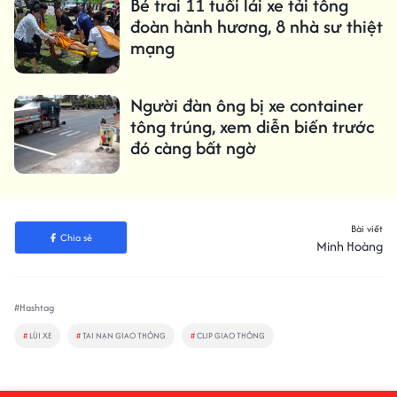
Bé trai 11 tuổi lái xe tải tông
đoàn hành hương, 8 nhà sư thiệt
mạng
Người đàn ông bị xe container
tông trúng, xem diễn biến trước
đó càng bất ngờ
Bài viết
Chia sẻ
Minh Hoàng
#Hashtag
#
LÙI XE
#
TAI NẠN GIAO THÔNG
#
CLIP GIAO THÔNG