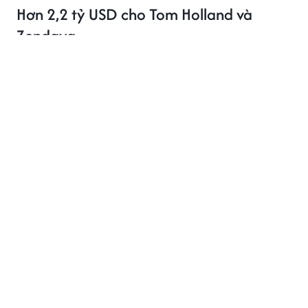
Hơn 2,2 tỷ USD cho Tom Holland và
Zendaya
Hai bom tấn có Tom Holland và Zendaya góp mặt đã
cùng vượt mốc 1 tỷ USD, đưa cặp đôi trở thành tâm
điểm phòng vé Hollywood.