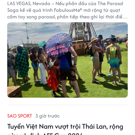
LAS VEGAS, Nevada – Nếu phần đầu của The Parasol
Saga kể về quá trình FabulousMe® mở rộng từ quạt
cầm tay sang parasol, phần tiếp theo ghi lại thời điểm
sản phẩm được thị trường đón nhận và dần vượt khỏi
công năng che nắng thông thường.
SAO SPORT
3 giờ trước
Tuyển Việt Nam vượt trội Thái Lan, rộng