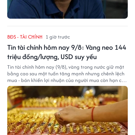
BĐS - TÀI CHÍNH
1 giờ trước
Tin tài chính hôm nay 9/8: Vàng neo 144
triệu đồng/lượng, USD suy yếu
Tin tài chính hôm nay (9/8), vàng trong nước giữ mặt
bằng cao sau một tuần tăng mạnh nhưng chênh lệch
mua - bán khiến lợi nhuận của người mua còn hạn chế,
trong khi USD chịu sức ép sau dữ liệu việc làm Mỹ gây
thất vọng.