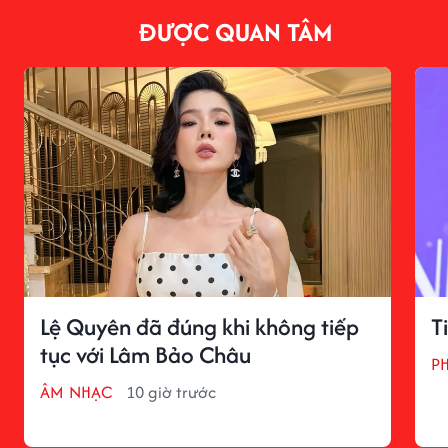
ĐƯỢC QUAN TÂM
Lệ Quyên đã đúng khi không tiếp
T
tục với Lâm Bảo Châu
P
ÂM NHẠC
10 giờ trước