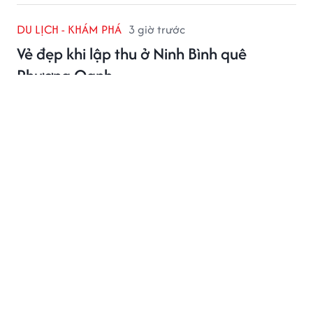
DU LỊCH - KHÁM PHÁ
3 giờ trước
Vẻ đẹp khi lập thu ở Ninh Bình quê
Phương Oanh
Lập thu, Ninh Bình quê Phương Oanh, khoác lên vẻ
đẹp dịu dàng với tiết trời dễ chịu và khung cảnh thiên
nhiên xanh mát, yên bình.