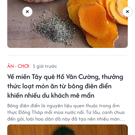
×
×
ĂN - CHƠI
1 giờ trước
Về miền Tây quê Hồ Văn Cường, thưởng
thức loạt món ăn từ bông điên điển
khiến nhiều du khách mê mẩn
Bông điên điển là nguyên liệu quen thuộc trong ẩm
thực Đồng Tháp mỗi mùa nước nổi. Từ lẩu, canh chua
đến gỏi, loài hoa dân dã này đã tạo nên nhiều món
ngon khiến du khách khó quên.