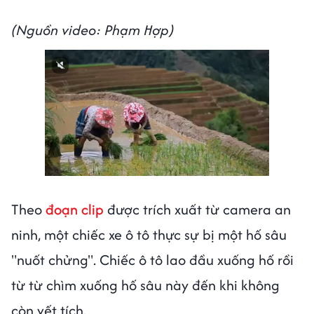
(Nguồn video: Phạm Hợp)
Theo
đoạn clip
được trích xuất từ camera an
ninh, một chiếc xe ô tô thực sự bị một hố sâu
"nuốt chửng". Chiếc ô tô lao đầu xuống hố rồi
từ từ chìm xuống hố sâu này đến khi không
còn vết tích.