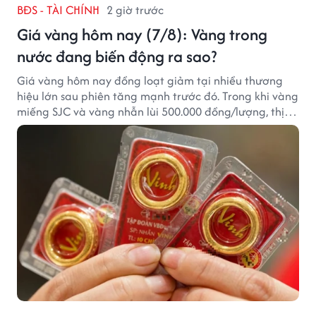
BĐS - TÀI CHÍNH
2 giờ trước
Giá vàng hôm nay (7/8): Vàng trong
nước đang biến động ra sao?
Giá vàng hôm nay đồng loạt giảm tại nhiều thương
hiệu lớn sau phiên tăng mạnh trước đó. Trong khi vàng
miếng SJC và vàng nhẫn lùi 500.000 đồng/lượng, thị
trường vẫn duy trì mặt bằng giá cao, với sự chênh
lệch đáng kể giữa các doanh nghiệp.