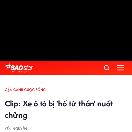
Advertisement
CẬN CẢNH CUỘC SỐNG
Clip: Xe ô tô bị 'hố tử thần' nuốt
chửng
YẾN NGUYỄN