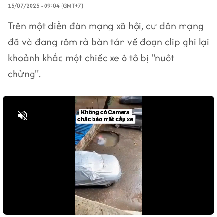
15/07/2025 - 09:04 (GMT+7)
Trên một diễn đàn mạng xã hội, cư dân mạng
đã và đang rôm rả bàn tán về đoạn clip ghi lại
khoảnh khắc một chiếc xe ô tô bị "nuốt
chửng".
Bật tiếng