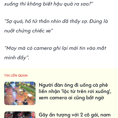
xuống thì không biết hậu quả ra sao?"
"Sợ quá, hố tử thần nhìn đã thấy sợ. Đúng là
nuốt chửng chiếc xe"
"May mà có camera ghi lại mới tin vào mắt
mình đấy".
TIN LIÊN QUAN
Người đàn ông đi uống cà phê
liền nhận 'lộc từ trên rơi xuống',
xem camera ai cũng bất ngờ
Gây ấn tượng với 2 cô gái, nam