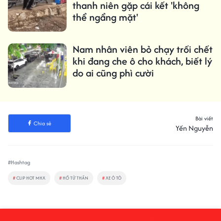
thanh niên gặp cái kết 'không
thể ngẩng mặt'
Nam nhân viên bỏ chạy trối chết
khi đang che ô cho khách, biết lý
do ai cũng phì cười
Bài viết
Chia sẻ
Yến Nguyễn
#Hashtag
#
CLIP HOT MHX
#
HỐ TỬ THẦN
#
XE Ô TÔ