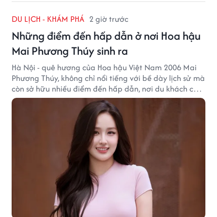
DU LỊCH - KHÁM PHÁ
2 giờ trước
Những điểm đến hấp dẫn ở nơi Hoa hậu
Mai Phương Thúy sinh ra
Hà Nội - quê hương của Hoa hậu Việt Nam 2006 Mai
Phương Thúy, không chỉ nổi tiếng với bề dày lịch sử mà
còn sở hữu nhiều điểm đến hấp dẫn, nơi du khách có
thể cảm nhận trọn vẹn vẻ đẹp cổ kính xen lẫn nhịp
sống hiện đại của Thủ đô.