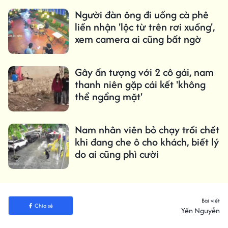
Người đàn ông đi uống cà phê
liền nhận 'lộc từ trên rơi xuống',
xem camera ai cũng bất ngờ
Gây ấn tượng với 2 cô gái, nam
thanh niên gặp cái kết 'không
thể ngẩng mặt'
Nam nhân viên bỏ chạy trối chết
khi đang che ô cho khách, biết lý
do ai cũng phì cười
Bài viết
Chia sẻ
Yến Nguyễn