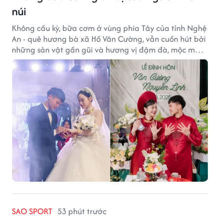
núi
Không cầu kỳ, bữa cơm ở vùng phía Tây của tỉnh Nghệ
An - quê hương bà xã Hồ Văn Cường, vẫn cuốn hút bởi
những sản vật gần gũi và hương vị đậm đà, mộc mạc
của núi rừng.
SAO SPORT
53 phút trước