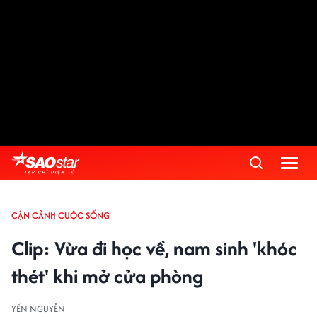
CẬN CẢNH CUỘC SỐNG
Clip: Vừa đi học về, nam sinh 'khóc
thét' khi mở cửa phòng
YẾN NGUYỄN