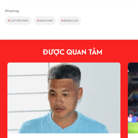
#Hashtag
#
CLIP HOT MHX
#
NAM SINH
#
ĐOẠN CLIP
ĐƯỢC QUAN TÂM