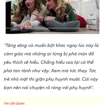
"Tăng xông và muốn bật khóc ngay lúc này là
cảm giác mà những ai từng bị phá món đồ
yêu thích sẽ hiểu. Chẳng hiểu sao lại có thể
phá tan tành như vậy. Xem mà tức thay. Tức
trẻ nhỏ một thì giận phụ huynh mười. Cái này
bạn nên nói chuyện rõ ràng với phụ huynh".
TIN LIÊN QUAN