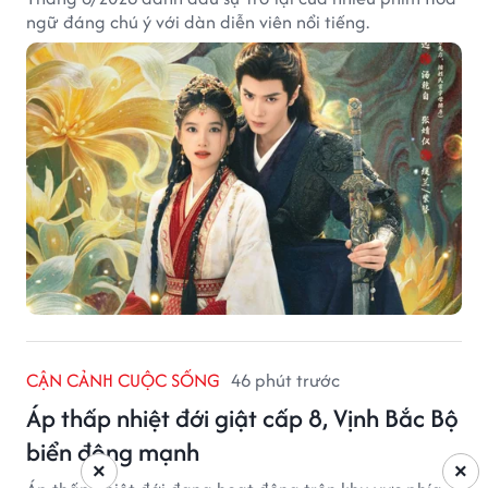
ngữ đáng chú ý với dàn diễn viên nổi tiếng.
CẬN CẢNH CUỘC SỐNG
46 phút trước
Áp thấp nhiệt đới giật cấp 8, Vịnh Bắc Bộ
biển động mạnh
×
×