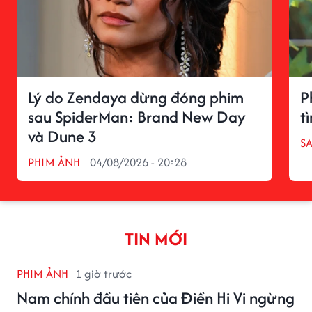
Lý do Zendaya dừng đóng phim
P
sau SpiderMan: Brand New Day
t
và Dune 3
S
PHIM ẢNH
04/08/2026 - 20:28
TIN MỚI
PHIM ẢNH
1 giờ trước
Nam chính đầu tiên của Điền Hi Vi ngừng