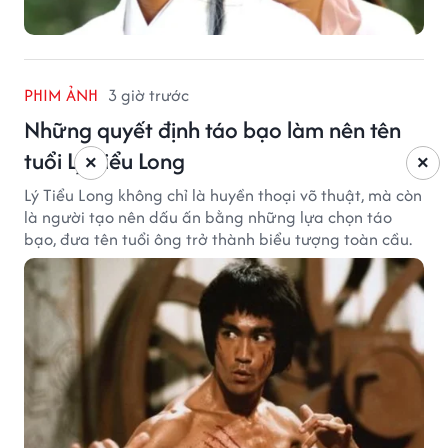
PHIM ẢNH
3 giờ trước
Những quyết định táo bạo làm nên tên
tuổi Lý Tiểu Long
×
×
Lý Tiểu Long không chỉ là huyền thoại võ thuật, mà còn
là người tạo nên dấu ấn bằng những lựa chọn táo
bạo, đưa tên tuổi ông trở thành biểu tượng toàn cầu.