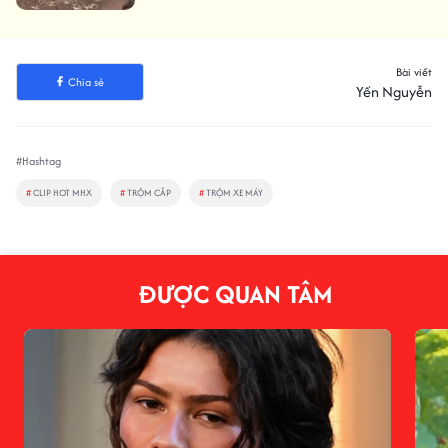
Bài viết
Chia sẻ
Yến Nguyễn
#Hashtag
#
CLIP HOT MHX
#
TRỘM CẮP
#
TRỘM XE MÁY
ĐƯỢC QUAN TÂM