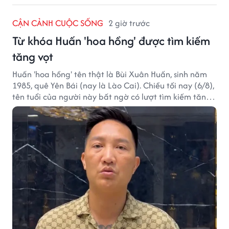
CẬN CẢNH CUỘC SỐNG
2 giờ trước
Từ khóa Huấn 'hoa hồng' được tìm kiếm
tăng vọt
Huấn 'hoa hồng' tên thật là Bùi Xuân Huấn, sinh năm
1985, quê Yên Bái (nay là Lào Cai). Chiều tối nay (6/8),
tên tuổi của người này bất ngờ có lượt tìm kiếm tăng
vọt.