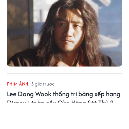
PHIM ẢNH
5 giờ trước
Lee Dong Wook thống trị bảng xếp hạng
Disney+ toàn cầu Cửa Hàng Sát Thủ 2
Lee Dong Wook tiếp tục khẳng định sức hút khi Cửa
Hàng Sát Thủ 2 dẫn đầu Disney+ tại nhiều quốc gia
châu Á.