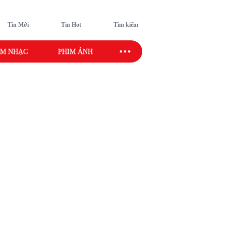
Tin Mới
Tin Hot
Tìm kiếm
M NHẠC
PHIM ẢNH
SAO SPORT