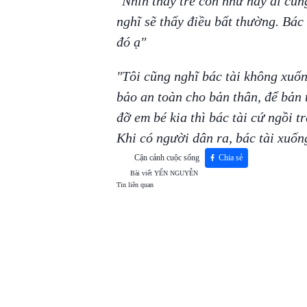
"Nhìn thấy trẻ con như này ai cũng
nghĩ sẽ thấy điều bất thường. Bác
đó ạ"
"Tôi cũng nghĩ bác tài không xuốn
bảo an toàn cho bản thân, để bản 
đỡ em bé kia thì bác tài cứ ngồi 
Khi có người dân ra, bác tài xuống
Cận cảnh cuộc sống
Chia sẻ
Bài viết
YẾN NGUYỄN
Tin liên quan