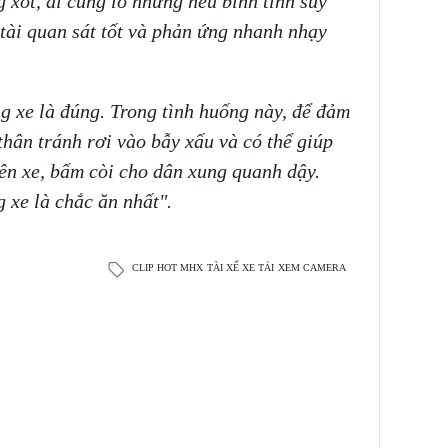
 xót, ai cũng lo nhưng nếu bình tĩnh suy
 tài quan sát tốt và phản ứng nhanh nhạy
g xe là đúng. Trong tình huống này, để đảm
thân tránh rơi vào bẫy xấu và có thể giúp
trên xe, bấm còi cho dân xung quanh dậy.
 xe là chắc ăn nhất".
CLIP HOT MHX
TÀI XẾ XE TẢI
XEM CAMERA