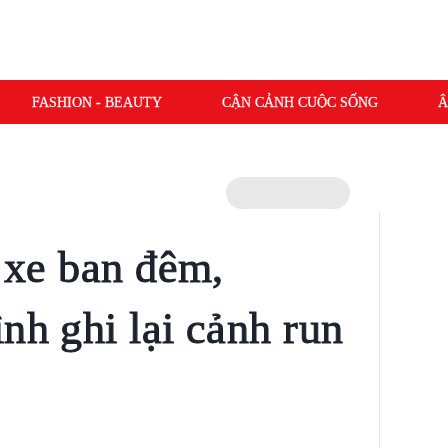
FASHION - BEAUTY
CẬN CẢNH CUỘC SỐNG
Â
i xe ban đêm,
nh ghi lại cảnh run