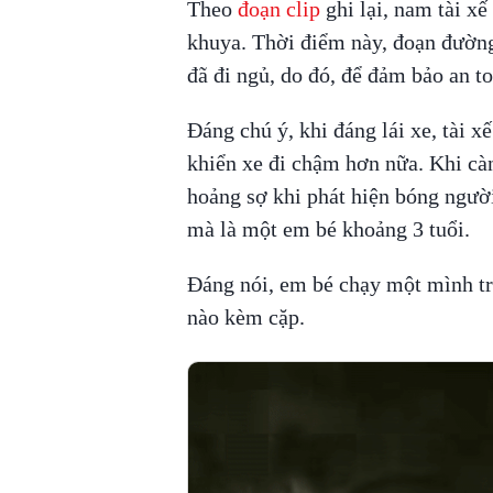
Theo
đoạn clip
ghi lại, nam tài x
khuya. Thời điểm này, đoạn đường
đã đi ngủ, do đó, để đảm bảo an t
Đáng chú ý, khi đáng lái xe, tài x
khiển xe đi chậm hơn nữa. Khi càng
hoảng sợ khi phát hiện bóng người
mà là một em bé khoảng 3 tuổi.
Đáng nói, em bé chạy một mình t
nào kèm cặp.