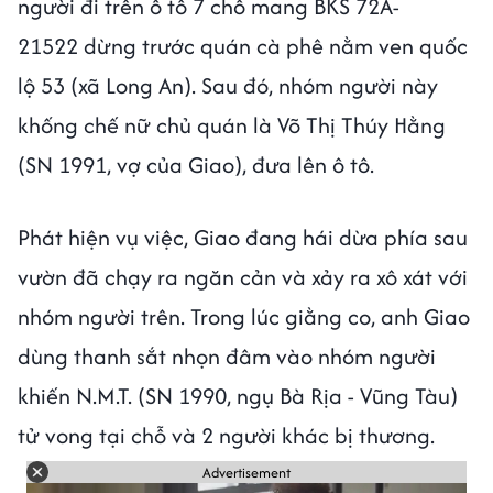
người đi trên ô tô 7 chỗ mang BKS 72A-
21522 dừng trước quán cà phê nằm ven quốc
lộ 53 (xã Long An). Sau đó, nhóm người này
khống chế nữ chủ quán là Võ Thị Thúy Hằng
(SN 1991, vợ của Giao), đưa lên ô tô.
Phát hiện vụ việc, Giao đang hái dừa phía sau
vườn đã chạy ra ngăn cản và xảy ra xô xát với
nhóm người trên. Trong lúc giằng co, anh Giao
dùng thanh sắt nhọn đâm vào nhóm người
khiến N.M.T. (SN 1990, ngụ Bà Rịa - Vũng Tàu)
tử vong tại chỗ và 2 người khác bị thương.
Advertisement