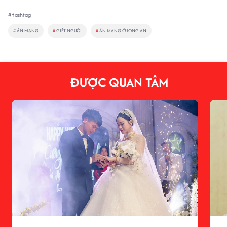
#Hashtag
#
ÁN MẠNG
#
GIẾT NGƯỜI
#
ÁN MẠNG Ở LONG AN
ĐƯỢC QUAN TÂM