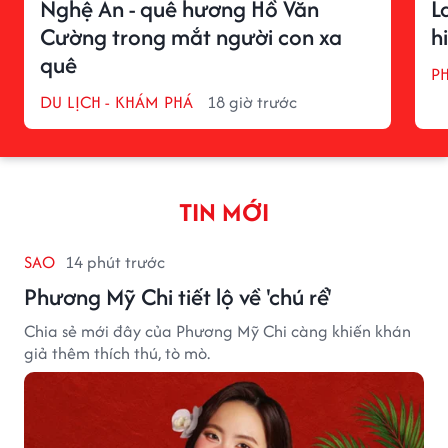
Nghệ An - quê hương Hồ Văn
L
Cường trong mắt người con xa
h
quê
P
DU LỊCH - KHÁM PHÁ
18 giờ trước
TIN MỚI
SAO
14 phút trước
Phương Mỹ Chi tiết lộ về 'chú rể'
Chia sẻ mới đây của Phương Mỹ Chi càng khiến khán
giả thêm thích thú, tò mò.