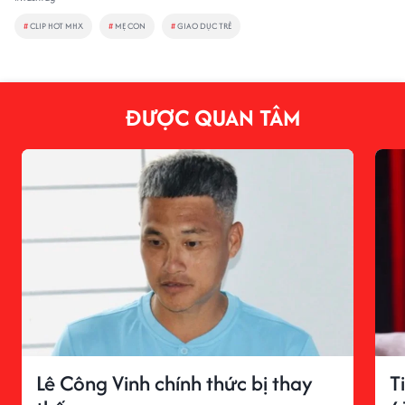
#
CLIP HOT MHX
#
MẸ CON
#
GIAO DỤC TRẺ
ĐƯỢC QUAN TÂM
Lê Công Vinh chính thức bị thay
T