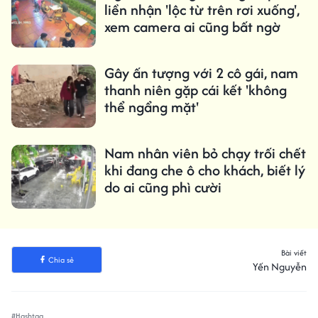
liền nhận 'lộc từ trên rơi xuống',
xem camera ai cũng bất ngờ
Gây ấn tượng với 2 cô gái, nam
thanh niên gặp cái kết 'không
thể ngẩng mặt'
Nam nhân viên bỏ chạy trối chết
khi đang che ô cho khách, biết lý
do ai cũng phì cười
Bài viết
Chia sẻ
Yến Nguyễn
#Hashtag