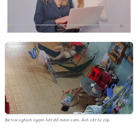
Bé trai nghịch ngợm hất đổ mâm cơm. Ảnh cắt từ clip