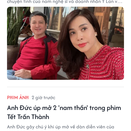
chuyện tình của nam nghệ sĩ và doanh nhân Ý Lan vẫn
nhận được sự quan tâm từ công chúng.
PHIM ẢNH
2 giờ trước
Anh Đức úp mở 2 'nam thần' trong phim
Tết Trấn Thành
Anh Đức gây chú ý khi úp mở về dàn diễn viên của