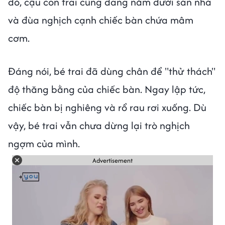
đó, cậu con trai cũng đang nằm dưới sàn nhà
và đùa nghịch cạnh chiếc bàn chứa mâm
cơm.
Đáng nói, bé trai đã dùng chân để "thử thách"
độ thăng bằng của chiếc bàn. Ngay lập tức,
chiếc bàn bị nghiêng và rổ rau rơi xuống. Dù
vậy, bé trai vẫn chưa dừng lại trò nghịch
ngợm của mình.
Advertisement