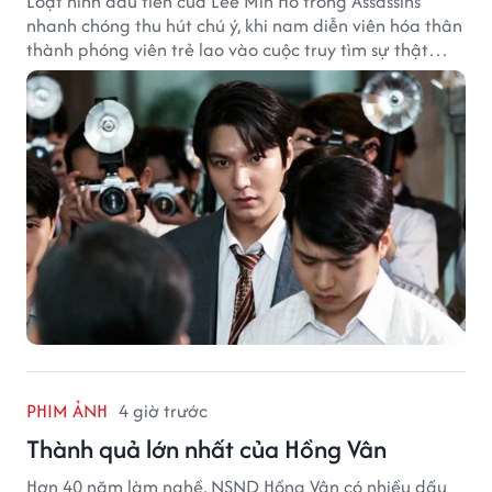
Loạt hình đầu tiên của Lee Min Ho trong Assassins
nhanh chóng thu hút chú ý, khi nam diễn viên hóa thân
thành phóng viên trẻ lao vào cuộc truy tìm sự thật
phía sau một vụ ám sát gây chấn động Hàn Quốc.
PHIM ẢNH
4 giờ trước
Thành quả lớn nhất của Hồng Vân
Hơn 40 năm làm nghề, NSND Hồng Vân có nhiều dấu