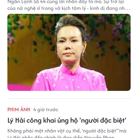
Ngăn Lạnh Số 44 cùng lời nhắn đầy tò mò. Sự trở lại
của nữ nghệ sĩ trong vở kịch tâm lý - kinh dị đang nhận
được nhiều quan tâm từ công chúng.
PHIM ẢNH
4 giờ trước
Lý Hải công khai ủng hộ 'người đặc biệt'
Không phải một nhân vật cụ thể, 'người đặc biệt”'mà
Lý Hải nhắc đến chính là đạo diễn Nguyễn Phan