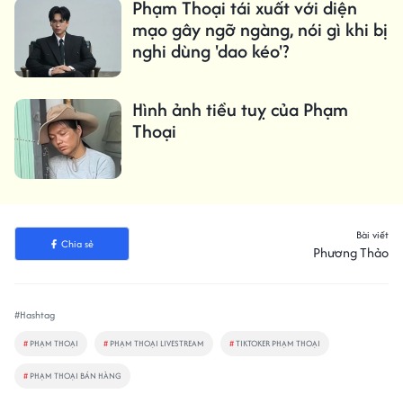
Phạm Thoại tái xuất với diện
mạo gây ngỡ ngàng, nói gì khi bị
nghi dùng 'dao kéo'?
Hình ảnh tiều tuỵ của Phạm
Thoại
Bài viết
Chia sẻ
Phương Thảo
#Hashtag
#
PHẠM THOẠI
#
PHẠM THOẠI LIVESTREAM
#
TIKTOKER PHẠM THOẠI
#
PHẠM THOẠI BÁN HÀNG