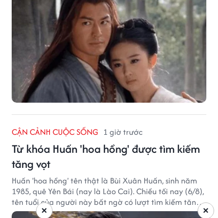
CẬN CẢNH CUỘC SỐNG
1 giờ trước
Từ khóa Huấn 'hoa hồng' được tìm kiếm
tăng vọt
Huấn 'hoa hồng' tên thật là Bùi Xuân Huấn, sinh năm
1985, quê Yên Bái (nay là Lào Cai). Chiều tối nay (6/8),
tên tuổi của người này bất ngờ có lượt tìm kiếm tăng
×
×
vọt.