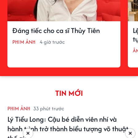
Đáng tiếc cho ca sĩ Thủy Tiên
L
t
PHIM ẢNH
4 giờ trước
Â
TIN MỚI
PHIM ẢNH
33 phút trước
Lý Tiểu Long: Cậu bé diễn viên nhí và
hành trình trở thành biểu tượng võ thuật
×
×