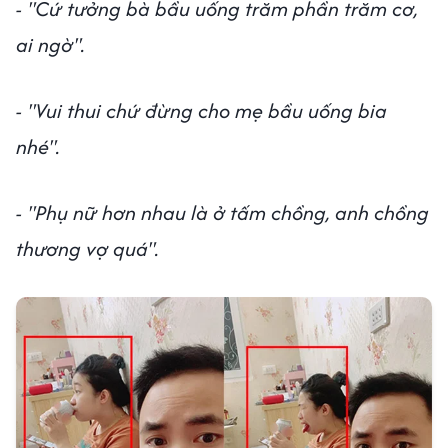
- "Cứ tưởng bà bầu uống trăm phần trăm cơ,
ai ngờ".
- "Vui thui chứ đừng cho mẹ bầu uống bia
nhé".
- "Phụ nữ hơn nhau là ở tấm chồng, anh chồng
thương vợ quá".