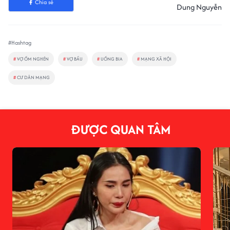
Chia sẻ
Dung Nguyễn
#Hashtag
#
VỢ ỐM NGHÉN
#
VỢ BẦU
#
UỐNG BIA
#
MẠNG XÃ HỘI
#
CƯ DÂN MẠNG
ĐƯỢC QUAN TÂM