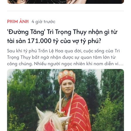
PHIM ẢNH
4 giờ trước
'Đường Tăng' Trì Trọng Thụy nhận gì từ
tài sản 171.000 tỷ của vợ tỷ phú?
Sau khi tỷ phú Trần Lệ Hoa qua đời, cuộc sống của Trì
Trọng Thụy bất ngờ nhận được sự quan tâm lớn từ
công chúng. Nhiều người ngạc nhiên khi nam diễn viên
nổi tiếng với vai Đường Tăng không xuất hiện trong
danh sách thừa kế khối tài sản hàng chục tỷ NDT.