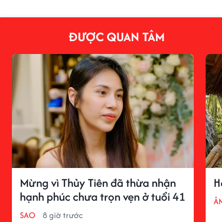
ĐƯỢC QUAN TÂM
Mừng vì Thủy Tiên đã thừa nhận
H
hạnh phúc chưa trọn vẹn ở tuổi 41
Â
SAO
8 giờ trước