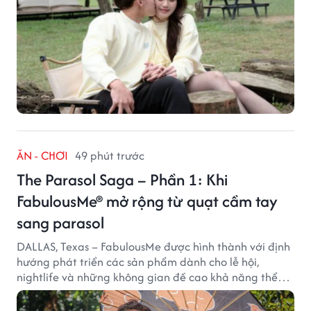
ĂN - CHƠI
49 phút trước
The Parasol Saga – Phần 1: Khi
FabulousMe® mở rộng từ quạt cầm tay
sang parasol
DALLAS, Texas – FabulousMe được hình thành với định
hướng phát triển các sản phẩm dành cho lễ hội,
nightlife và những không gian đề cao khả năng thể
hiện bản thân. Trong quá trình xây dựng thương hiệu,
quạt cầm tay trở thành dòng sản phẩm tạo được