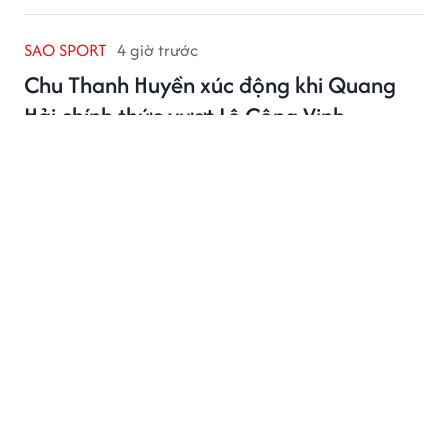
SAO SPORT
4 giờ trước
Chu Thanh Huyền xúc động khi Quang
Hải chính thức vượt Lê Công Vinh
Chu Thanh Huyền đăng tải thông điệp đầy xúc động
để chúc mừng Quang Hải sau khi tiền vệ này trở thành
cầu thủ ra sân nhiều nhất lịch sử tuyển Việt Nam.