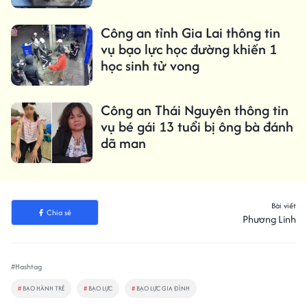
Công an tỉnh Gia Lai thông tin
vụ bạo lực học đường khiến 1
học sinh tử vong
Công an Thái Nguyên thông tin
vụ bé gái 13 tuổi bị ông bà đánh
dã man
Bài viết
Chia sẻ
Phương Linh
#Hashtag
#
BẠO HÀNH TRẺ
#
BẠO LỰC
#
BẠO LỰC GIA ĐÌNH