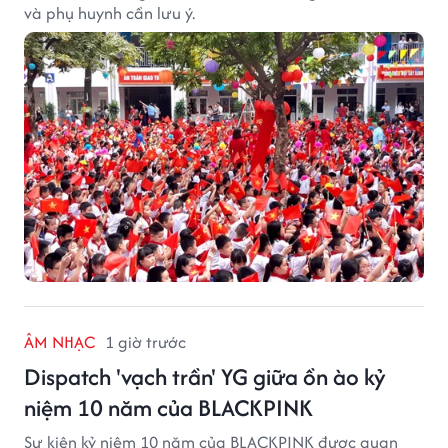
và phụ huynh cần lưu ý.
ÂM NHẠC
1 giờ trước
Dispatch 'vạch trần' YG giữa ồn ào kỷ
niệm 10 năm của BLACKPINK
Sự kiện kỷ niệm 10 năm của BLACKPINK được quan