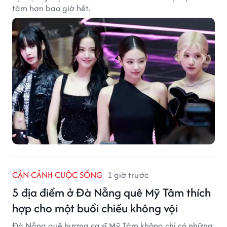
tâm hơn bao giờ hết.
CẬN CẢNH CUỘC SỐNG
1 giờ trước
5 địa điểm ở Đà Nẵng quê Mỹ Tâm thích
hợp cho một buổi chiều không vội
Đà Nẵng quê hương ca sĩ Mỹ Tâm không chỉ có những