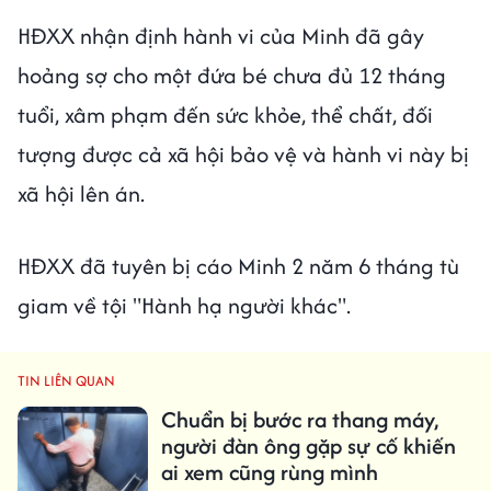
HĐXX nhận định hành vi của Minh đã gây
hoảng sợ cho một đứa bé chưa đủ 12 tháng
tuổi, xâm phạm đến sức khỏe, thể chất, đối
tượng được cả xã hội bảo vệ và hành vi này bị
xã hội lên án.
HĐXX đã tuyên bị cáo Minh 2 năm 6 tháng tù
giam về tội "Hành hạ người khác".
TIN LIÊN QUAN
Chuẩn bị bước ra thang máy,
người đàn ông gặp sự cố khiến
ai xem cũng rùng mình