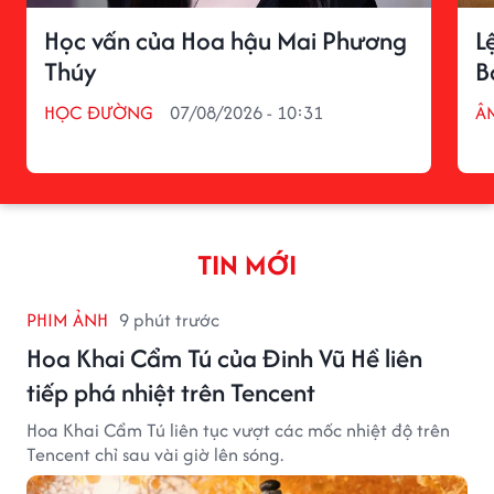
Học vấn của Hoa hậu Mai Phương
L
Thúy
B
HỌC ĐƯỜNG
07/08/2026 - 10:31
Â
TIN MỚI
PHIM ẢNH
9 phút trước
Hoa Khai Cẩm Tú của Đinh Vũ Hề liên
tiếp phá nhiệt trên Tencent
Hoa Khai Cẩm Tú liên tục vượt các mốc nhiệt độ trên
Tencent chỉ sau vài giờ lên sóng.