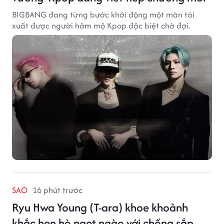
BIGBANG đang từng bước khởi động một màn tái
xuất được người hâm mộ Kpop đặc biệt chờ đợi.
SAO
16 phút trước
Ryu Hwa Young (T-ara) khoe khoảnh
khắc hẹn hò ngọt ngào với chồng sắp