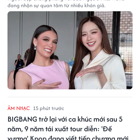
đang nhận sự quan tâm từ nhiều khán giả.
ÂM NHẠC
15 phút trước
BIGBANG trở lại với ca khúc mới sau 5
năm, 9 năm tái xuất tour diễn: 'Đế
vương' Kpop đang viết tiếp chương mới