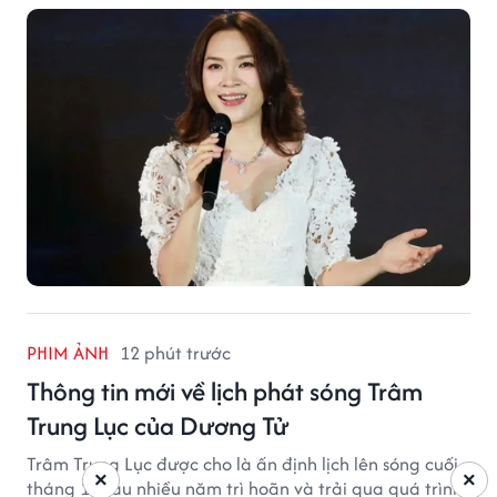
PHIM ẢNH
12 phút trước
Thông tin mới về lịch phát sóng Trâm
Trung Lục của Dương Tử
Trâm Trung Lục được cho là ấn định lịch lên sóng cuối
×
×
tháng 10 sau nhiều năm trì hoãn và trải qua quá trình