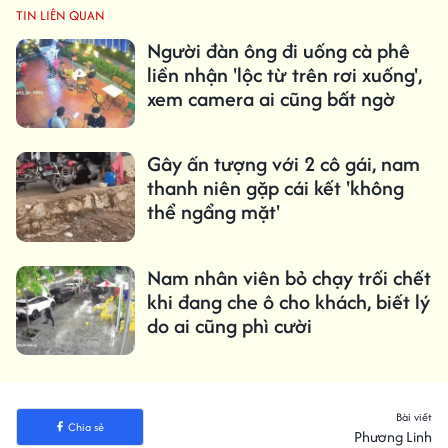
TIN LIÊN QUAN
Người đàn ông đi uống cà phê
liền nhận 'lộc từ trên rơi xuống',
xem camera ai cũng bất ngờ
Gây ấn tượng với 2 cô gái, nam
thanh niên gặp cái kết 'không
thể ngẩng mặt'
Nam nhân viên bỏ chạy trối chết
khi đang che ô cho khách, biết lý
do ai cũng phì cười
Bài viết
Chia sẻ
Phương Linh