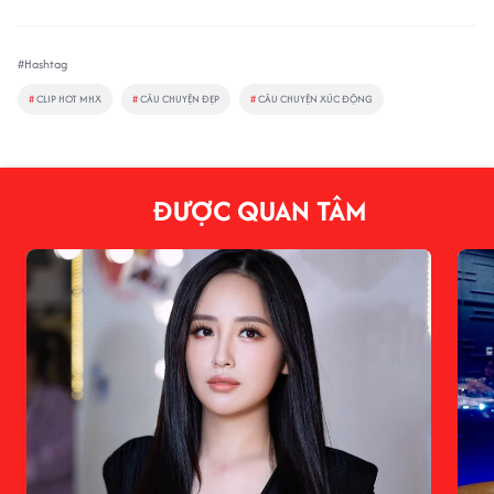
#Hashtag
#
CLIP HOT MHX
#
CÂU CHUYỆN ĐẸP
#
CÂU CHUYỆN XÚC ĐỘNG
ĐƯỢC QUAN TÂM