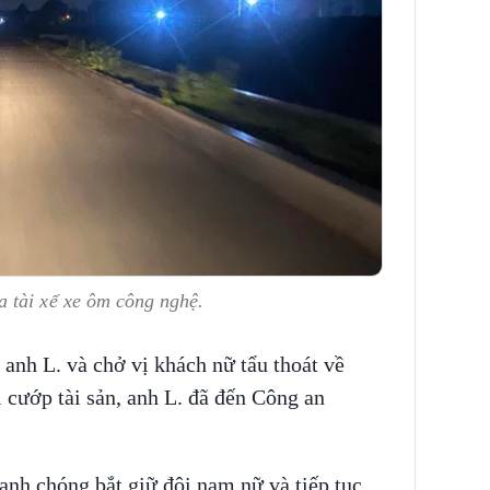
a tài xế xe ôm công nghệ.
anh L. và chở vị khách nữ tẩu thoát về
ướp tài sản, anh L. đã đến Công an
hanh chóng bắt giữ đôi nam nữ và tiếp tục