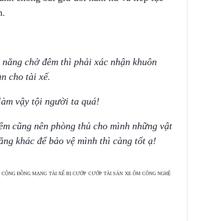
n.
h năng chở đêm thì phải xác nhận khuôn
n cho tài xế.
àm vậy tội người ta quá!
đêm cũng nên phòng thủ cho mình những vật
ng khác để bảo vệ mình thì càng tốt ạ!
CỘNG ĐỒNG MẠNG
TÀI XẾ BỊ CƯỚP
CƯỚP TÀI SẢN
XE ÔM CÔNG NGHỆ