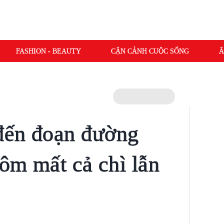
FASHION - BEAUTY
CẬN CẢNH CUỘC SỐNG
Â
đến đoạn đường
 ôm mất cả chì lẫn