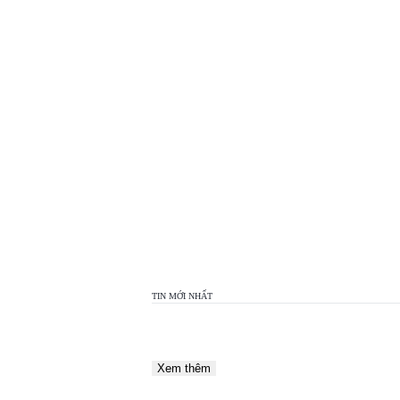
TOP
VIEW
24H
TIN MỚI NHẤT
Xem thêm