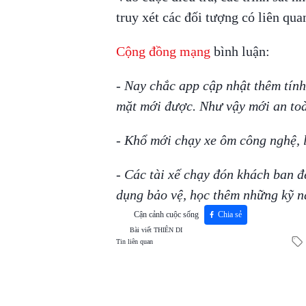
truy xét các đối tượng có liên qua
Cộng đồng mạng
bình luận:
- Nay chắc app cập nhật thêm tín
mặt mới được. Như vậy mới an toà
- Khổ mới chạy xe ôm công nghệ, l
- Các tài xế chạy đón khách ban 
dụng bảo vệ, học thêm những kỹ nă
Cận cảnh cuộc sống
Chia sẻ
Bài viết
THIÊN DI
Tin liên quan