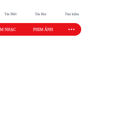
Tin Mới
Tin Hot
Tìm kiếm
M NHẠC
PHIM ẢNH
SAO SPORT