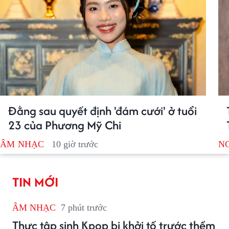
Đằng sau quyết định 'đám cưới' ở tuổi
23 của Phương Mỹ Chi
ÂM NHẠC
10 giờ trước
N
TIN MỚI
ÂM NHẠC
7 phút trước
Thực tập sinh Kpop bị khởi tố trước thềm