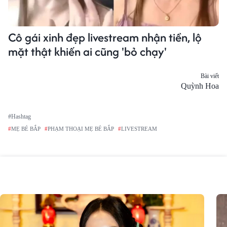
Cô gái xinh đẹp livestream nhận tiền, lộ
mặt thật khiến ai cũng 'bỏ chạy'
Bài viết
Chia
sẻ
Quỳnh Hoa
#Hashtag
#
MẸ BÉ BẮP
#
PHẠM THOẠI MẸ BÉ BẮP
#
LIVESTREAM
ĐƯỢC QUAN TÂM