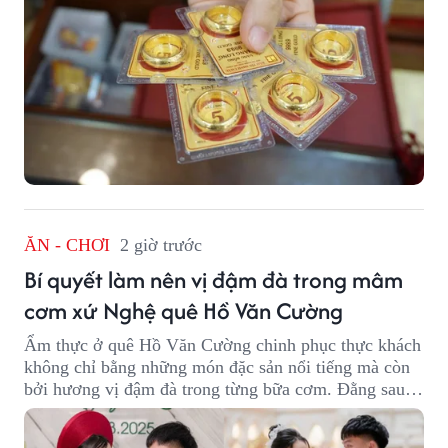
ĂN - CHƠI
2 giờ trước
Bí quyết làm nên vị đậm đà trong mâm
cơm xứ Nghệ quê Hồ Văn Cường
Ẩm thực ở quê Hồ Văn Cường chinh phục thực khách
không chỉ bằng những món đặc sản nổi tiếng mà còn
bởi hương vị đậm đà trong từng bữa cơm. Đằng sau
nét giản dị ấy là những bí quyết được người dân gìn
giữ qua nhiều thế hệ.