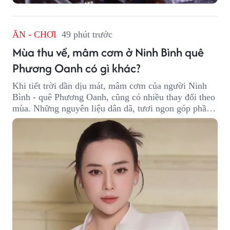
ĂN - CHƠI
49 phút trước
Mùa thu về, mâm cơm ở Ninh Bình quê
Phương Oanh có gì khác?
Khi tiết trời dần dịu mát, mâm cơm của người Ninh
Bình - quê Phương Oanh, cũng có nhiều thay đổi theo
mùa. Những nguyên liệu dân dã, tươi ngon góp phần
tạo nên hương vị bình dị nhưng đầy cuốn hút của
vùng đất cố đô.