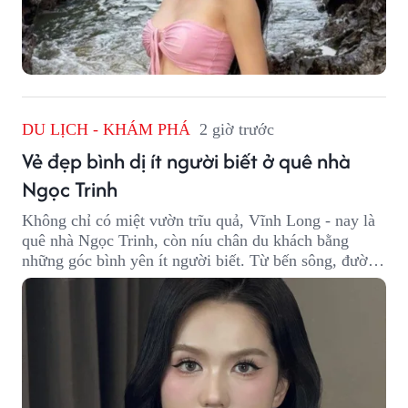
DU LỊCH - KHÁM PHÁ
2 giờ trước
Vẻ đẹp bình dị ít người biết ở quê nhà
Ngọc Trinh
Không chỉ có miệt vườn trĩu quả, Vĩnh Long - nay là
quê nhà Ngọc Trinh, còn níu chân du khách bằng
những góc bình yên ít người biết. Từ bến sông, đường
quê đến nhịp sống chậm rãi, tất cả tạo nên sức hút rất
riêng của vùng đất miền Tây.