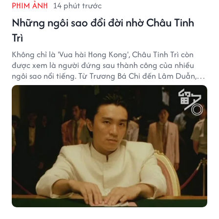
PHIM ẢNH
14 phút trước
Những ngôi sao đổi đời nhờ Châu Tinh
Trì
Không chỉ là 'Vua hài Hong Kong', Châu Tinh Trì còn
được xem là người đứng sau thành công của nhiều
ngôi sao nổi tiếng. Từ Trương Bá Chi đến Lâm Duẫn,
không ít diễn viên đã bước sang trang mới trong sự
nghiệp nhờ cơ hội từ Châu Tinh Trì.