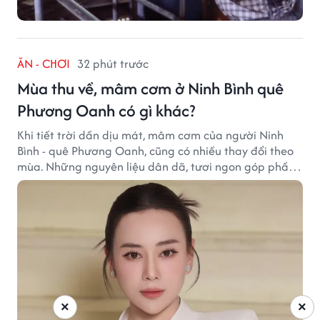
ĂN - CHƠI
32 phút trước
Mùa thu về, mâm cơm ở Ninh Bình quê
Phương Oanh có gì khác?
Khi tiết trời dần dịu mát, mâm cơm của người Ninh
Bình - quê Phương Oanh, cũng có nhiều thay đổi theo
mùa. Những nguyên liệu dân dã, tươi ngon góp phần
tạo nên hương vị bình dị nhưng đầy cuốn hút của vùng
đất cố đô.
×
×