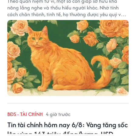
Theo quan niệm tử vi, một số con giáp sở hữu khả
năng lắng nghe và thấu hiểu người khác. Nhờ tính
cách chân thành, tinh tế, họ thường được yêu quý và
tạo dựng nhiều mối quan hệ tốt đẹp.
BĐS - TÀI CHÍNH
4 giờ trước
Tin tài chính hôm nay 6/8: Vàng tăng sốc
lên vùng 143 triệu đồng/lượng, USD