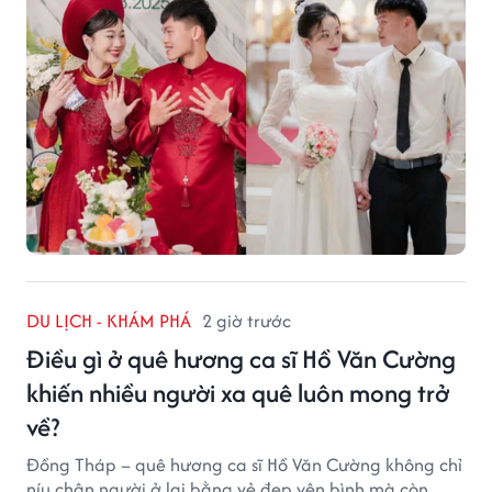
giữ qua nhiều thế hệ.
DU LỊCH - KHÁM PHÁ
2 giờ trước
Điều gì ở quê hương ca sĩ Hồ Văn Cường
khiến nhiều người xa quê luôn mong trở
về?
Đồng Tháp – quê hương ca sĩ Hồ Văn Cường không chỉ
níu chân người ở lại bằng vẻ đẹp yên bình mà còn