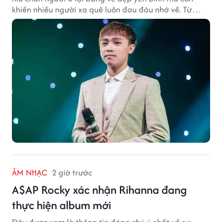
khiến nhiều người xa quê luôn đau đáu nhớ về. Từ
cảnh sắc, ẩm thực đến tình người mộc mạc, tất cả tạo
nên sức hút rất riêng của vùng đất sen hồng.
ÂM NHẠC
2 giờ trước
A$AP Rocky xác nhận Rihanna đang
thực hiện album mới