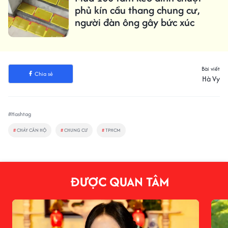
phủ kín cầu thang chung cư,
người đàn ông gây bức xúc
Bài viết
Chia sẻ
Hà Vy
#Hashtag
#
CHÁY CĂN HỘ
#
CHUNG CƯ
#
TPHCM
ĐƯỢC QUAN TÂM