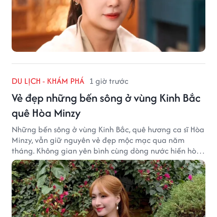
DU LỊCH - KHÁM PHÁ
1 giờ trước
Vẻ đẹp những bến sông ở vùng Kinh Bắc
quê Hòa Minzy
Những bến sông ở vùng Kinh Bắc, quê hương ca sĩ Hòa
Minzy, vẫn giữ nguyên vẻ đẹp mộc mạc qua năm
tháng. Không gian yên bình cùng dòng nước hiền hòa
tạo nên một góc Bắc Ninh rất đáng để khám phá.