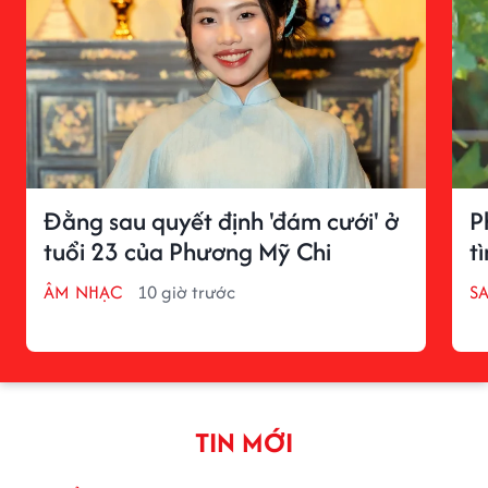
Đằng sau quyết định 'đám cưới' ở
P
tuổi 23 của Phương Mỹ Chi
t
ÂM NHẠC
10 giờ trước
S
TIN MỚI