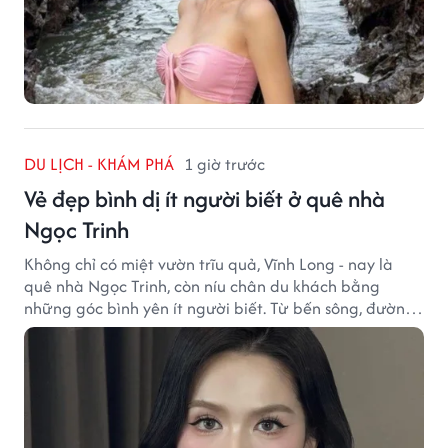
DU LỊCH - KHÁM PHÁ
1 giờ trước
Vẻ đẹp bình dị ít người biết ở quê nhà
Ngọc Trinh
Không chỉ có miệt vườn trĩu quả, Vĩnh Long - nay là
quê nhà Ngọc Trinh, còn níu chân du khách bằng
những góc bình yên ít người biết. Từ bến sông, đường
quê đến nhịp sống chậm rãi, tất cả tạo nên sức hút rất
riêng của vùng đất miền Tây.