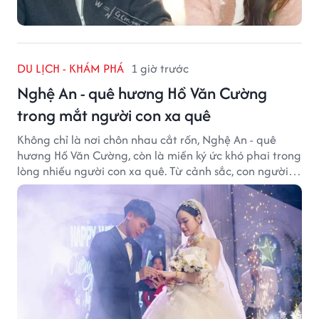
DU LỊCH - KHÁM PHÁ
1 giờ trước
Nghệ An - quê hương Hồ Văn Cường
trong mắt người con xa quê
Không chỉ là nơi chôn nhau cắt rốn, Nghệ An - quê
hương Hồ Văn Cường, còn là miền ký ức khó phai trong
lòng nhiều người con xa quê. Từ cảnh sắc, con người
đến hương vị quê nhà, tất cả đều trở thành những
điều khiến họ luôn mong ngày trở về.