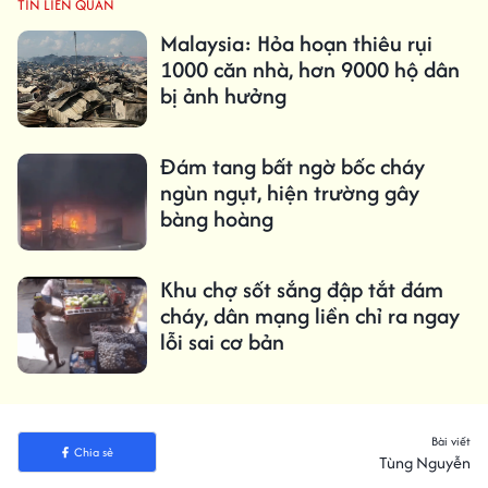
TIN LIÊN QUAN
Malaysia: Hỏa hoạn thiêu rụi
1000 căn nhà, hơn 9000 hộ dân
bị ảnh hưởng
Đám tang bất ngờ bốc cháy
ngùn ngụt, hiện trường gây
bàng hoàng
Khu chợ sốt sắng đập tắt đám
cháy, dân mạng liền chỉ ra ngay
lỗi sai cơ bản
Bài viết
Chia sẻ
Tùng Nguyễn