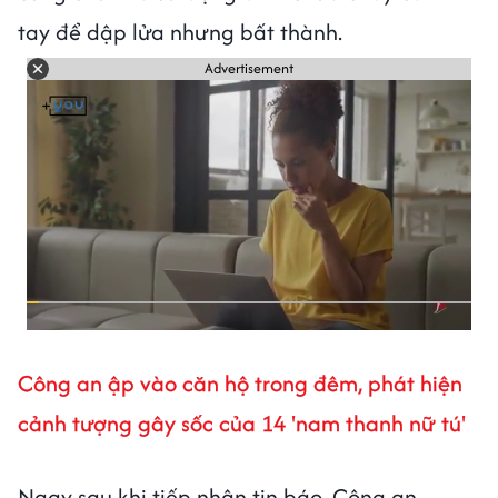
tay để dập lửa nhưng bất thành.
Advertisement
Công an ập vào căn hộ trong đêm, phát hiện
cảnh tượng gây sốc của 14 'nam thanh nữ tú'
Ngay sau khi tiếp nhận tin báo, Công an