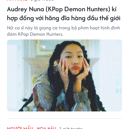
Audrey Nuna (KPop Demon Hunters) kí
hợp đồng với hãng đĩa hàng đầu thế giới
Nữ ca sĩ này là giọng ca trong bộ phim hoạt hình đình
đám KPop Demon Hunters.
NGƯỜI MẪU - HOA HẬU
1 giờ trước