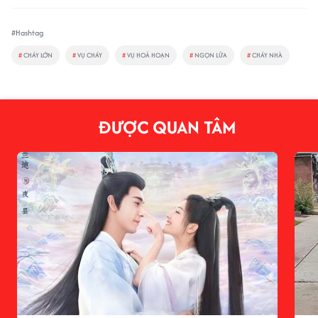
#Hashtag
#
CHÁY LỚN
#
VỤ CHÁY
#
VỤ HOẢ HOẠN
#
NGỌN LỬA
#
CHÁY NHÀ
ĐƯỢC QUAN TÂM