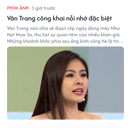
PHIM ẢNH
1 giờ trước
Vân Trang công khai nỗi nhớ đặc biệt
Vân Trang vừa chia sẻ đoạn clip ngày đóng máy Như
Hạt Mưa Sa, thu hút sự quan tâm của nhiều khán giả.
Những khoảnh khắc phía sau ống kính cũng hé lộ tình
cảm đặc biệt mà nữ diễn viên dành cho ê-kíp bộ phim.