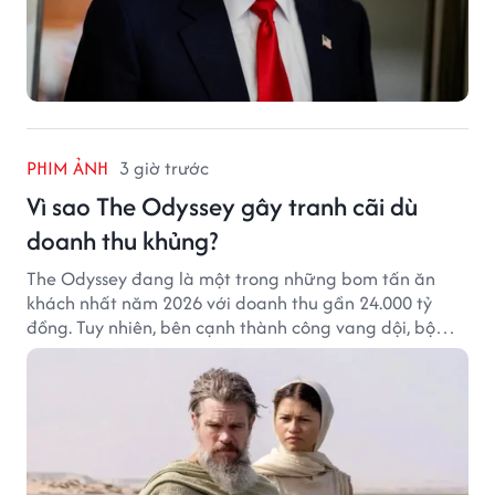
PHIM ẢNH
3 giờ trước
Vì sao The Odyssey gây tranh cãi dù
doanh thu khủng?
The Odyssey đang là một trong những bom tấn ăn
khách nhất năm 2026 với doanh thu gần 24.000 tỷ
đồng. Tuy nhiên, bên cạnh thành công vang dội, bộ
phim của Christopher Nolan cũng vấp phải không ít
tranh cãi từ khán giả.