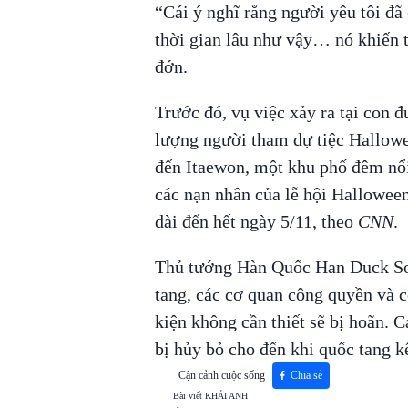
“Cái ý nghĩ rằng người yêu tôi đã
thời gian lâu như vậy… nó khiến t
đớn.
Trước đó, vụ việc xảy ra tại con 
lượng người tham dự tiệc Hallowe
đến Itaewon, một khu phố đêm nổi
các nạn nhân của lễ hội Halloween
dài đến hết ngày 5/11, theo
CNN
.
Thủ tướng Hàn Quốc Han Duck Soo 
tang, các cơ quan công quyền và cơ
kiện không cần thiết sẽ bị hoãn. C
bị hủy bỏ cho đến khi quốc tang k
Cận cảnh cuộc sống
Chia sẻ
Bài viết
KHẢI ANH