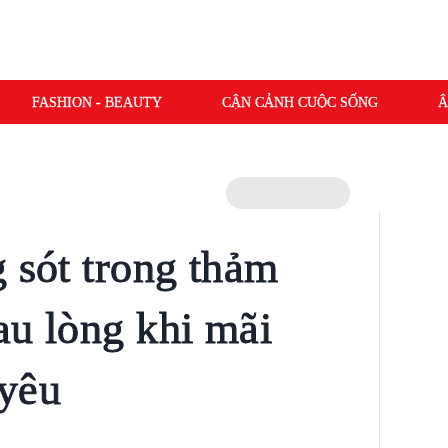
FASHION - BEAUTY
CẬN CẢNH CUỘC SỐNG
Â
g sót trong thảm
au lòng khi mãi
 yêu