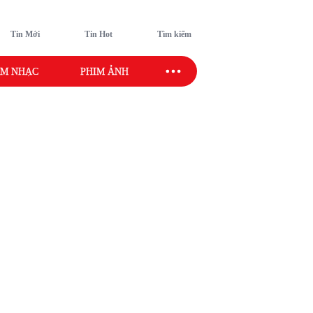
Tin Mới
Tin Hot
Tìm kiếm
M NHẠC
PHIM ẢNH
SAO SPORT