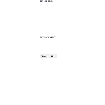
Tin liên quan
TOP
VIEW
24H
TIN MỚI NHẤT
Xem thêm