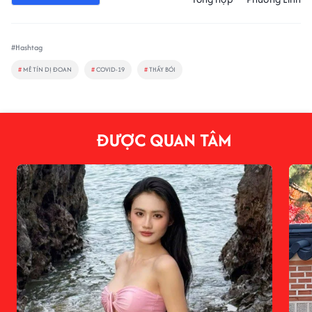
#Hashtag
#
MÊ TÍN DỊ ĐOAN
#
COVID-19
#
THẦY BÓI
ĐƯỢC QUAN TÂM