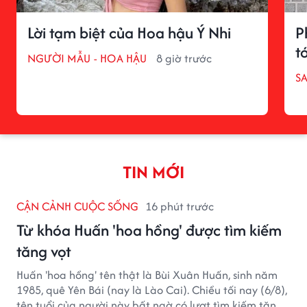
Lời tạm biệt của Hoa hậu Ý Nhi
P
tớ
NGƯỜI MẪU - HOA HẬU
8 giờ trước
S
TIN MỚI
CẬN CẢNH CUỘC SỐNG
16 phút trước
Từ khóa Huấn 'hoa hồng' được tìm kiếm
tăng vọt
Huấn 'hoa hồng' tên thật là Bùi Xuân Huấn, sinh năm
1985, quê Yên Bái (nay là Lào Cai). Chiều tối nay (6/8),
tên tuổi của người này bất ngờ có lượt tìm kiếm tăng