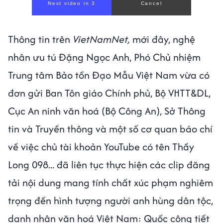
00:00
/
01:05
Thông tin trên
VietNamNet,
mới đây, nghệ
nhân ưu tú Đặng Ngọc Anh, Phó Chủ nhiệm
Trung tâm Bảo tồn Đạo Mẫu Việt Nam vừa có
đơn gửi Ban Tôn giáo Chính phủ, Bộ VHTT&DL,
Cục An ninh văn hoá (Bộ Công An), Sở Thông
tin và Truyền thông và một số cơ quan báo chí
về việc chủ tài khoản YouTube có tên Thầy
Long 098... đã liên tục thực hiện các clip đăng
tải nội dung mang tính chất xúc phạm nghiêm
trọng đến hình tượng người anh hùng dân tộc,
danh nhân văn hoá Việt Nam: Quốc công tiết