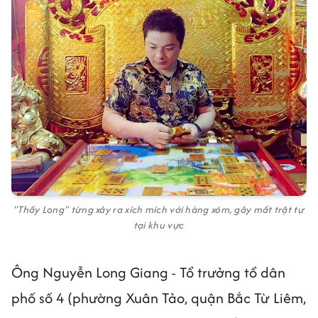
"Thầy Long" từng xảy ra xích mích với hàng xóm, gây mất trật tự
tại khu vực
Ông Nguyễn Long Giang - Tổ trưởng tổ dân
phố số 4 (phường Xuân Tảo, quận Bắc Từ Liêm,