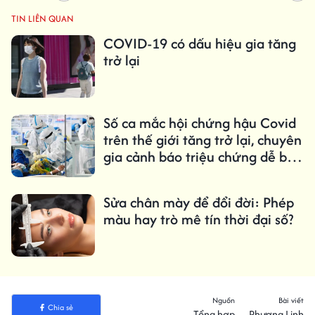
TIN LIÊN QUAN
COVID-19 có dấu hiệu gia tăng
trở lại
Số ca mắc hội chứng hậu Covid
trên thế giới tăng trở lại, chuyên
gia cảnh báo triệu chứng dễ bị
bỏ qua
Sửa chân mày để đổi đời: Phép
màu hay trò mê tín thời đại số?
Nguồn
Bài viết
Chia sẻ
Tổng hợp
Phương Linh