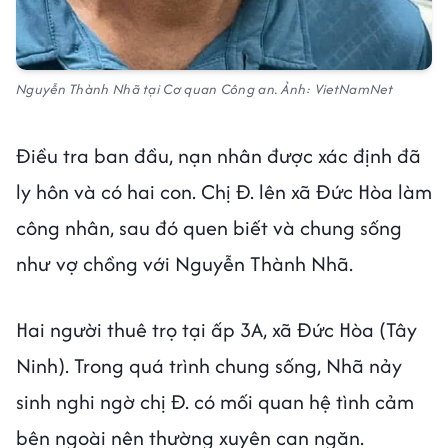
Nguyễn Thành Nhã tại Cơ quan Công an. Ảnh: VietNamNet
Điều tra ban đầu, nạn nhân được xác định đã
ly hôn và có hai con. Chị Đ. lên xã Đức Hòa làm
công nhân, sau đó quen biết và chung sống
như vợ chồng với Nguyễn Thành Nhã.
Hai người thuê trọ tại ấp 3A, xã Đức Hòa (Tây
Ninh). Trong quá trình chung sống, Nhã nảy
sinh nghi ngờ chị Đ. có mối quan hệ tình cảm
bên ngoài nên thường xuyên can ngăn.