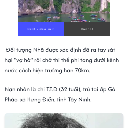
Next video in 1
Cancel
Đối tượng Nhã được xác định đã ra tay sát
hại "vợ hờ" rồi chở thi thể phi tang dưới kênh
nước cách hiện trường hơn 70km.
Nạn nhân là chị T.T.Đ (32 tuổi), trú tại ấp Gò
Pháo, xã Hưng Điền, tỉnh Tây Ninh.