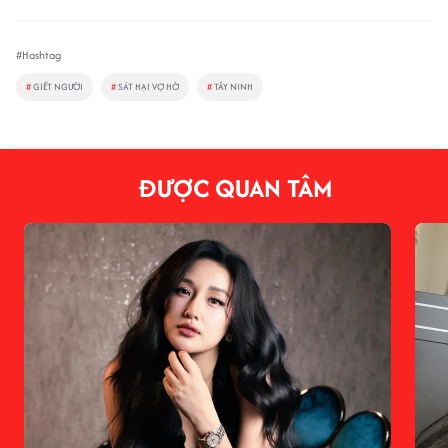
#Hashtag
#
GIẾT NGƯỜI
#
SÁT HẠI VỢ HỜ
#
TÂY NINH
ĐƯỢC QUAN TÂM