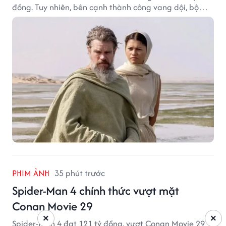
đồng. Tuy nhiên, bên cạnh thành công vang dội, bộ
phim của Christopher Nolan cũng vấp phải không ít
tranh cãi từ khán giả.
PHIM ẢNH
35 phút trước
Spider-Man 4 chính thức vượt mặt
Conan Movie 29
×
×
Spider-Man 4 đạt 121 tỷ đồng, vượt Conan Movie 29