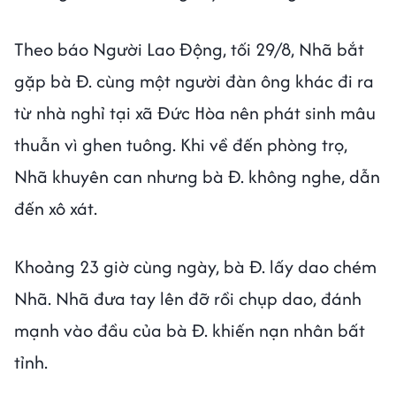
Theo báo Người Lao Động, tối 29/8, Nhã bắt
gặp bà Đ. cùng một người đàn ông khác đi ra
từ nhà nghỉ tại xã Đức Hòa nên phát sinh mâu
thuẫn vì ghen tuông. Khi về đến phòng trọ,
Nhã khuyên can nhưng bà Đ. không nghe, dẫn
đến xô xát.
Khoảng 23 giờ cùng ngày, bà Đ. lấy dao chém
Nhã. Nhã đưa tay lên đỡ rồi chụp dao, đánh
mạnh vào đầu của bà Đ. khiến nạn nhân bất
tỉnh.