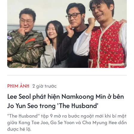
PHIM ẢNH
2 giờ trước
Lee Seol phát hiện Namkoong Min ở bên
Jo Yun Seo trong 'The Husband'
“The Husband” tập 9 mở ra bước ngoặt mới khi bí mật
giữa Kang Tae Joo, Go Se Yoon và Cha Myung Hee dần
được hé lộ.