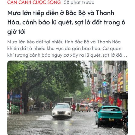
CẬN CẢNH CUỘC SỐNG
58 phút trước
Mưa lớn tiếp diễn ở Bắc Bộ và Thanh
Hóa, cảnh báo lũ quét, sạt lở đất trong 6
giờ tới
Mưa lớn kéo dài tại nhiều tỉnh Bắc Bộ và Thanh Hóa
khiến đất ở nhiều khu vực đã gần bão hòa. Cơ quan
khí tượng cảnh báo nguy cơ xảy ra lũ quét, sạt lở đất
trong những giờ tới.