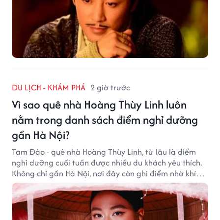
DU LỊCH - KHÁM PHÁ
2 giờ trước
Vì sao quê nhà Hoàng Thùy Linh luôn
nằm trong danh sách điểm nghỉ dưỡng
gần Hà Nội?
Tam Đảo - quê nhà Hoàng Thùy Linh, từ lâu là điểm
nghỉ dưỡng cuối tuần được nhiều du khách yêu thích.
Không chỉ gần Hà Nội, nơi đây còn ghi điểm nhờ khí
hậu mát mẻ, cảnh sắc thơ mộng và không gian yên
bình giữa núi rừng.