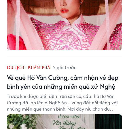
DU LỊCH - KHÁM PHÁ
2 giờ trước
Về quê Hồ Văn Cường, cảm nhận vẻ đẹp
bình yên của những miền quê xứ Nghệ
Trước khi được biết đến trên sân cỏ, cầu thủ Hồ Văn
Cường đã lớn lên ở Nghệ An – vùng đất nổi tiếng với
những miền quê thanh bình. Nơi đây níu chân du
khách bằng cánh đồng xanh, làng quê yên ả và nhịp
sống chậm đầy bình yên.