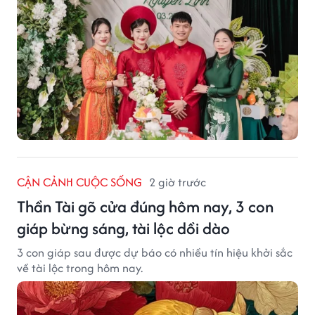
CẬN CẢNH CUỘC SỐNG
2 giờ trước
Thần Tài gõ cửa đúng hôm nay, 3 con
giáp bừng sáng, tài lộc dồi dào
3 con giáp sau được dự báo có nhiều tín hiệu khởi sắc
về tài lộc trong hôm nay.