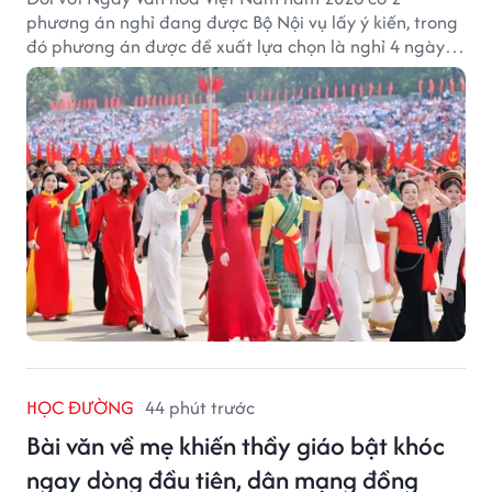
phương án nghỉ đang được Bộ Nội vụ lấy ý kiến, trong
đó phương án được đề xuất lựa chọn là nghỉ 4 ngày
liên tục từ 21/11 đến 24/11, đồng thời hoán đổi 1 ngày
làm việc sang thứ Bảy (28/11).
HỌC ĐƯỜNG
44 phút trước
Bài văn về mẹ khiến thầy giáo bật khóc
ngay dòng đầu tiên, dân mạng đồng