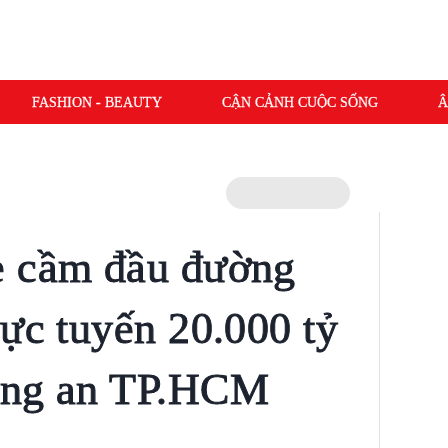
FASHION - BEAUTY
CẬN CẢNH CUỘC SỐNG
Â
ẻ cầm đầu đường
rực tuyến 20.000 tỷ
ông an TP.HCM