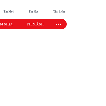
Tin Mới
Tin Hot
Tìm kiếm
M NHẠC
PHIM ẢNH
SAO SPORT