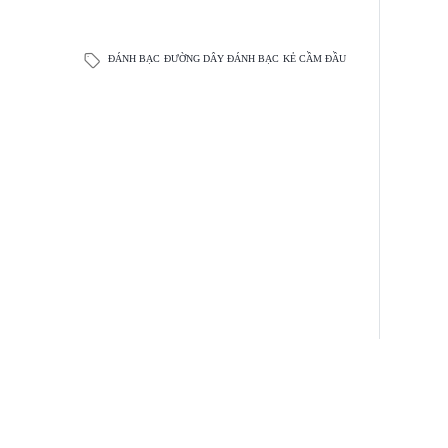
ĐÁNH BẠC
ĐƯỜNG DÂY ĐÁNH BẠC
KẺ CẦM ĐẦU