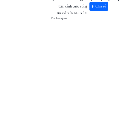
Cận cảnh cuộc sống
Chia sẻ
Bài viết
YẾN NGUYỄN
Tin liên quan
TOP
VIEW
24H