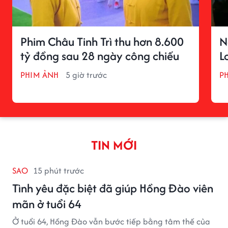
Phim Châu Tinh Trì thu hơn 8.600
N
tỷ đồng sau 28 ngày công chiếu
L
PHIM ẢNH
5 giờ trước
P
TIN MỚI
SAO
15 phút trước
Tình yêu đặc biệt đã giúp Hồng Đào viên
mãn ở tuổi 64
Ở tuổi 64, Hồng Đào vẫn bước tiếp bằng tâm thế của