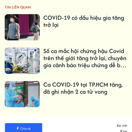
TIN LIÊN QUAN
COVID-19 có dấu hiệu gia tăng
trở lại
Số ca mắc hội chứng hậu Covid
trên thế giới tăng trở lại, chuyên
gia cảnh báo triệu chứng dễ bị
bỏ qua
Ca COVID-19 tại TP.HCM tăng,
đã ghi nhận 2 ca tử vong
Bài viết
Chia sẻ
Kim