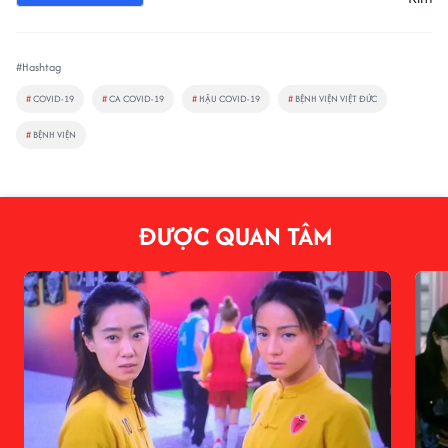
#Hashtag
#
COVID-19
#
CA COVID-19
#
HẬU COVID-19
#
BỆNH VIỆN VIỆT ĐỨC
#
BỆNH VIỆN
ĐƯỢC QUAN TÂM