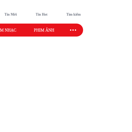
Tin Mới
Tin Hot
Tìm kiếm
M NHẠC
PHIM ẢNH
SAO SPORT