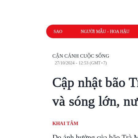
SAO
NGƯỜI MẪU - HOA HẬU
CẬN CẢNH CUỘC SỐNG
27/10/2024 - 12:53 (GMT+7)
Cập nhật bão T
và sóng lớn, n
KHAI TÂM
Do ảnh hưởng của bão Trà M