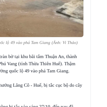
ốc lộ 49 vào phá Tam Giang (Ảnh: Vi Thảo)
tràn bờ tại khu bãi tắm Thuận An, thành
Phú Vang (tỉnh Thừa Thiên Huế). Thậm
đường quốc lộ 49 vào phá Tam Giang.
hướng Lăng Cô - Huế, bị tắc cục bộ do cây
ng bị tắc vào sáng 27/10, đến nay đã