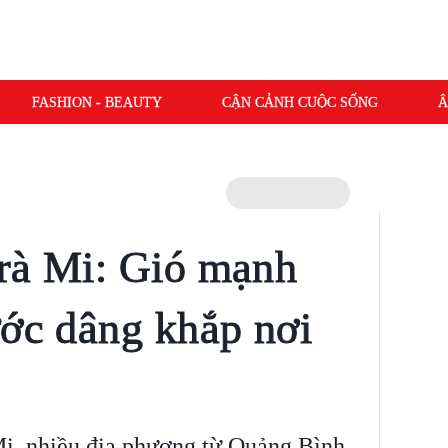
FASHION - BEAUTY
CẬN CẢNH CUỘC SỐNG
Â
rà Mi: Gió mạnh
ước dâng khắp nơi
i, nhiều địa phương từ Quảng Bình