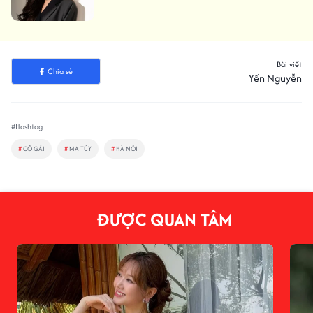
Bài viết
Chia sẻ
Yến Nguyễn
#Hashtag
#
CÔ GÁI
#
MA TÚY
#
HÀ NỘI
ĐƯỢC QUAN TÂM