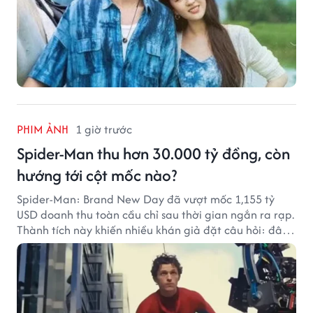
PHIM ẢNH
1 giờ trước
Spider-Man thu hơn 30.000 tỷ đồng, còn
hướng tới cột mốc nào?
Spider-Man: Brand New Day đã vượt mốc 1,155 tỷ
USD doanh thu toàn cầu chỉ sau thời gian ngắn ra rạp.
Thành tích này khiến nhiều khán giả đặt câu hỏi: đâu
sẽ là cột mốc tiếp theo của Người Nhện?