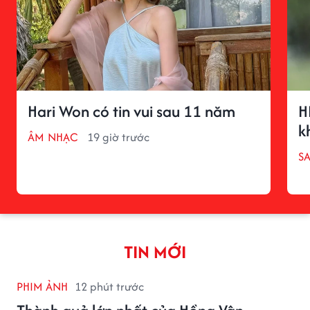
Hari Won có tin vui sau 11 năm
H
k
ÂM NHẠC
19 giờ trước
S
TIN MỚI
PHIM ẢNH
12 phút trước