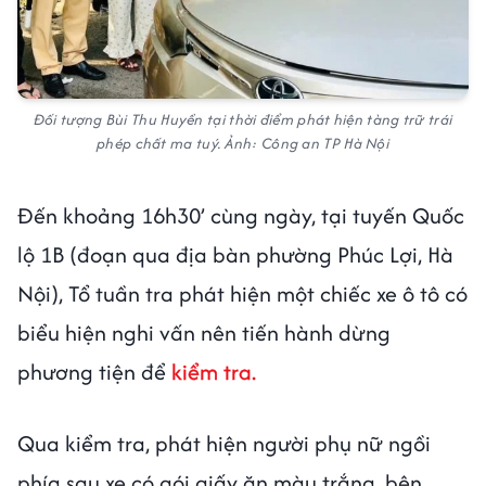
Đối tượng Bùi Thu Huyền tại thời điểm phát hiện tàng trữ trái
phép chất ma tuý. Ảnh: Công an TP Hà Nội
Đến khoảng 16h30’ cùng ngày, tại tuyến Quốc
lộ 1B (đoạn qua địa bàn phường Phúc Lợi, Hà
Nội), Tổ tuần tra phát hiện một chiếc xe ô tô có
biểu hiện nghi vấn nên tiến hành dừng
phương tiện để
kiểm tra.
Qua kiểm tra, phát hiện người phụ nữ ngồi
phía sau xe có gói giấy ăn màu trắng, bên