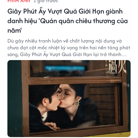
PHIM ẢNH
1 giờ trước
Giây Phút Ấy Vượt Quá Giới Hạn giành
danh hiệu 'Quán quân chiêu thương của
năm'
Dù gây nhiều tranh luận về chất lượng nội dung và
chưa đạt cột mốc nhiệt kỳ vọng trên hai nền tảng phát
sóng, Giây Phút Ấy Vượt Quá Giới Hạn lại trở thành
hiện tượng ở khía cạnh thương mại.