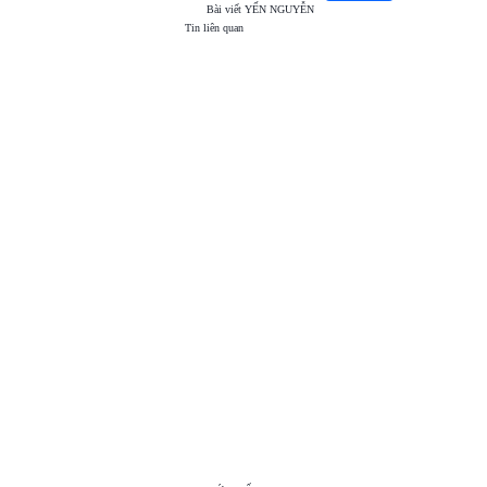
Bài viết
YẾN NGUYỄN
Tin liên quan
TOP
VIEW
24H