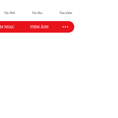
Tin Mới
Tin Hot
Tìm kiếm
M NHẠC
PHIM ẢNH
SAO SPORT