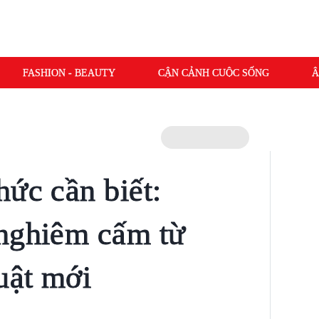
FASHION - BEAUTY
CẬN CẢNH CUỘC SỐNG
Â
hức cần biết:
 nghiêm cấm từ
uật mới