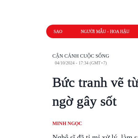
SAO
NGƯỜI MẪU - HOA HẬU
CẬN CẢNH CUỘC SỐNG
04/10/2024 - 17:34 (GMT+7)
Bức tranh vẽ từ
ngờ gây sốt
MINH NGỌC
Nghệ sĩ đã tỉ mỉ xử lý, làm 