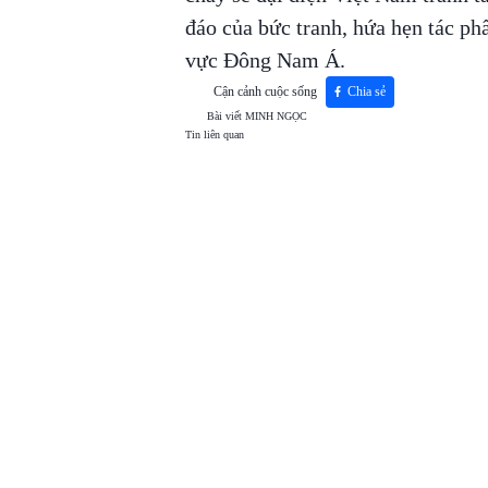
đáo của bức tranh, hứa hẹn tác ph
vực Đông Nam Á.
Cận cảnh cuộc sống
Chia sẻ
Bài viết
MINH NGỌC
Tin liên quan