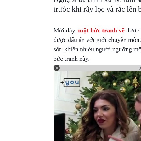
trước khi rây lọc và rắc lên 
Mới đây,
một bức tranh vẽ
được k
được dấu ấn với giới chuyên môn.
sốt, khiến nhiều người ngưỡng mộ 
bức tranh này.