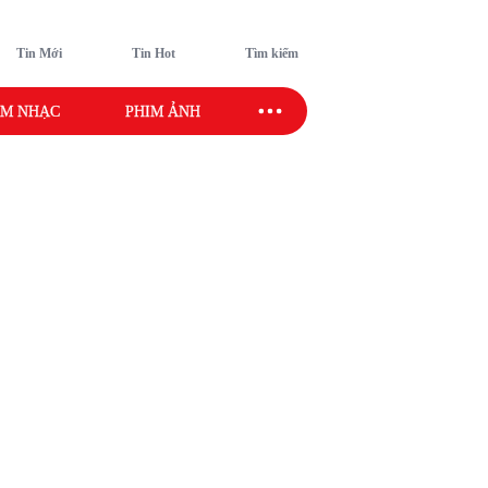
Tin Mới
Tin Hot
Tìm kiếm
M NHẠC
PHIM ẢNH
SAO SPORT