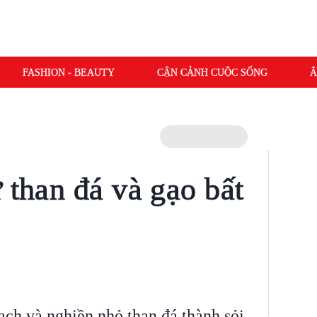
FASHION - BEAUTY
CẬN CẢNH CUỘC SỐNG
Â
 than đá và gạo bất
sạch và nghiền nhỏ than đá thành sỏi