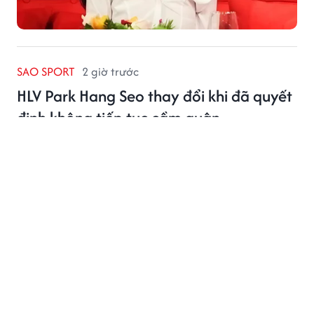
SAO SPORT
2 giờ trước
HLV Park Hang Seo thay đổi khi đã quyết
định không tiếp tục cầm quân
Sau khi HLV Park Hang Seo chính thức trở lại công việc
huấn luyện tại Thái Lan, sự chú ý không chỉ đến từ
truyền thông mà còn lan rộng trong cộng đồng người
hâm mộ bóng đá nước này.