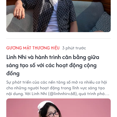
GƯƠNG MẶT THƯƠNG HIỆU
3 phút trước
Linh Nhi và hành trình cân bằng giữa
sáng tạo số với các hoạt động cộng
đồng
Sự phát triển của các nền tảng số mở ra nhiều cơ hội
cho những người hoạt động trong lĩnh vực sáng tạo
nội dung. Với Linh Nhi (@linhnhirv.68), quá trình phát
triển nội dung trên mạng xã hội được kết hợp cùng
các dự án truyền thông và hoạt động hướng đến cộng
đồng. Hiện cô hoạt động trong các lĩnh vực beauty,
lifestyle và fashion, đồng thời tham gia một số chương