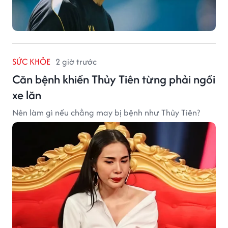
SỨC KHỎE
2 giờ trước
Căn bệnh khiến Thủy Tiên từng phải ngồi
xe lăn
Nên làm gì nếu chẳng may bị bệnh như Thủy Tiên?