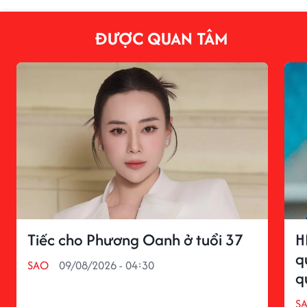
ĐƯỢC QUAN TÂM
Tiếc cho Phương Oanh ở tuổi 37
H
q
SAO
09/08/2026 - 04:30
q
S