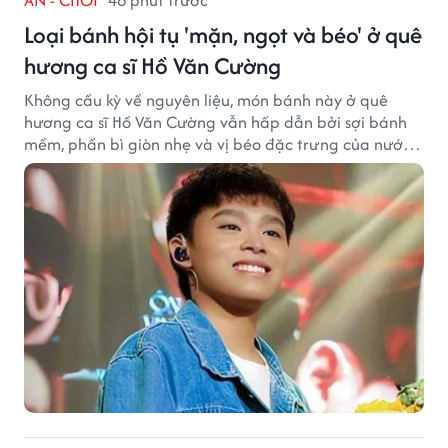
Loại bánh hội tụ 'mặn, ngọt và béo' ở quê
hương ca sĩ Hồ Văn Cường
Không cầu kỳ về nguyên liệu, món bánh này ở quê
hương ca sĩ Hồ Văn Cường vẫn hấp dẫn bởi sợi bánh
mềm, phần bì giòn nhẹ và vị béo đặc trưng của nước
cốt dừa.