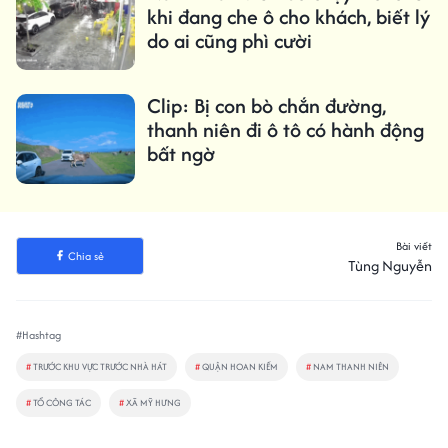
khi đang che ô cho khách, biết lý
do ai cũng phì cười
Clip: Bị con bò chắn đường,
thanh niên đi ô tô có hành động
bất ngờ
Bài viết
Chia sẻ
Tùng Nguyễn
#Hashtag
#
TRƯỚC KHU VỰC TRƯỚC NHÀ HÁT
#
QUẬN HOAN KIẾM
#
NAM THANH NIÊN
#
TỔ CÔNG TÁC
#
XÃ MỸ HƯNG